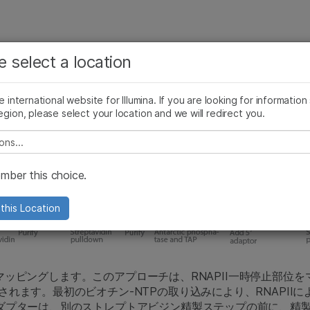
お気に入りの分野を選択すると、関連性の高いコンテン
ング
企業情報
サポート
お気に入
e select a location
ツへのリンクが表示されます:
手法を詳しく見る
論文集
お客様事例
ゲノミクス教育
ゲノミクス
がん研究
臨床オンコロジー
he international website for Illumina. If you are looking for information
微生物研究
生殖医学
egion, please select your location and we will redirect you.
農学研究
遺伝性および希少疾患研究
e select a location
複雑な疾患
ber this choice.
this Location
能でマッピングします。このアプローチは、RNAPII一時停止部位
れます。最初のビオチン-NTPの取り込みにより、RNAPIIに
ダプターは、別のストレプトアビジン精製ステップの前に、精製