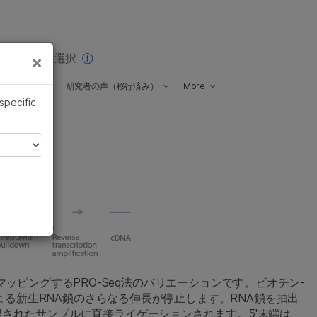
×
りの分野を選択
×
ポッドキャスト
研究者の声（移行済み）
More
 specific
をマッピングするPRO-Seq法のバリエーションです。ビオチン-
よる新生RNA鎖のさらなる伸長が停止します。RNA鎖を抽出
されたサンプルに直接ライゲーションされます。5'末端は、