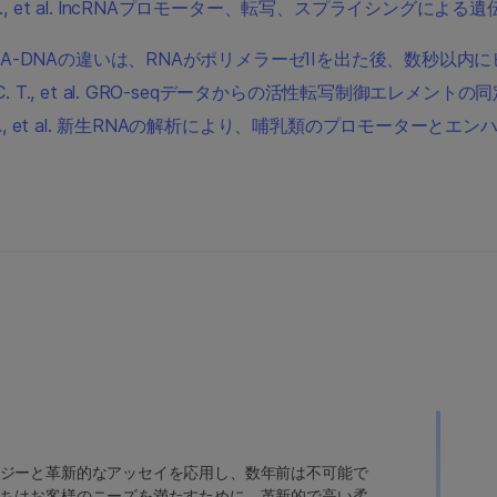
unson G., Chen J., et al. lncRNAプロモーター、転写、スプライシ
uzel A., et al. RNA-DNAの違いは、RNAがポリメラーゼIIを出た後、数秒
. L., Waters C. T., et al. GRO-seqデータからの活性転写制御エレメント
aters C. T., Siepel A., et al. 新生RNAの解析により
ジーと革新的なアッセイを応用し、数年前は不可能で
ちはお客様のニーズを満たすために、革新的で高い柔