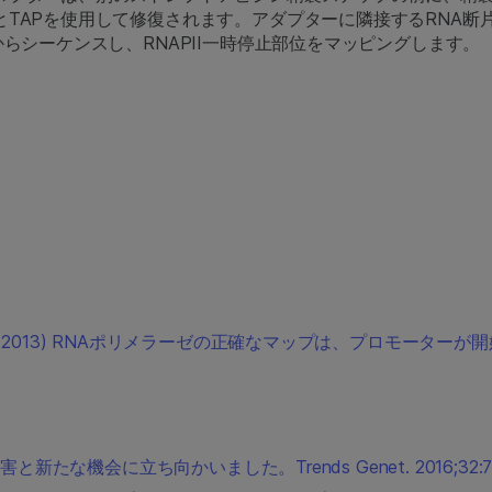
とTAPを使用して修復されます。アダプターに隣接するRNA断
からシーケンスし、RNAPII一時停止部位をマッピングします。
J. and Lis J. T. (2013) RNAポリメラーゼの正確なマップ
たな機会に立ち向かいました。Trends Genet. 2016;32:73