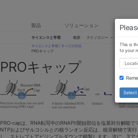
製品
ソリューション
ラーニ
Pleas
サイエンスと学習
概要
テクノロジー
シーケンス
This is t
サイエンスと学習
/
すべての方法:
to your r
PROキャップ
Pleas
PROキャップ
Remem
Select 
PRO-capは、RNA転写中のRNAPII開始部位を塩基対分解
NTPおよびサルコシルとの核ランオン反応は、核溶解物で実行さ
し、ストレプトアビジンプルダウンで精製します。次に、3'ア