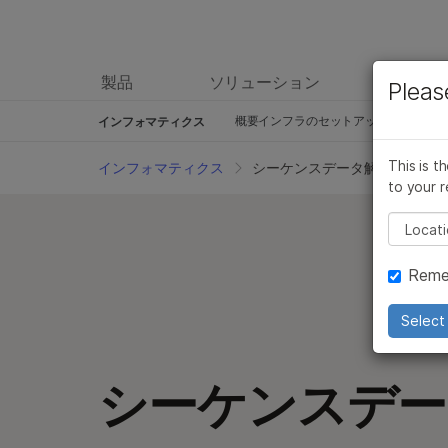
製品
ソリューション
ラーニ
Pleas
概要
インフラのセットアップ
Sampl
インフォマティクス
Lab Automation
La
This is t
インフォマティクス
シーケンスデータ解析
to your r
Build or Buy Informatics Tools
D
Pleas
Data Sharing & Collaboration
Se
Reme
ラボ情報管理システム（LIMS）
シーケンス実験セットアップ
Select 
ゲノムデータの保存とセキュリ
シーケンスデー