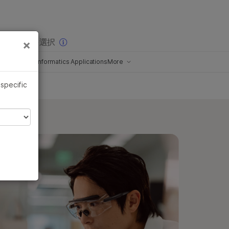
×
りの分野を選択
×
cialized Bioinformatics Applications
More
ゲノミクスにおけるAI
 specific