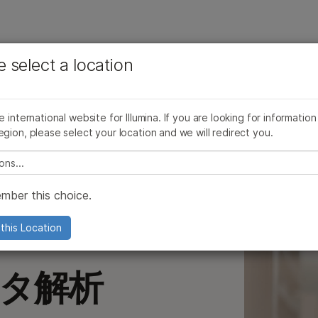
お気に入りの分野を選択すると、関連性の高いコンテン
ング
企業情報
サポート
お気に入
e select a location
ツへのリンクが表示されます:
e & Experiment Management
シーケンスデータ解析
生物学的解釈
Spe
がん研究
臨床オンコロジー
微生物研究
生殖医学
b Information Management Systems (LIMS)
DNAシーケンスデータ解析
バリアント解析
he international website for Illumina. If you are looking for information
農学研究
遺伝性および希少疾患研究
egion, please select your location and we will redirect you.
?
esignStudioを用いたカスタムアッセイデザイン
RNAシーケンスデータ解析
複雑な疾患
e select a location
quencing Experiment Setup
Sequencing Data Examples
mber this choice.
シーケンスファイル形式
this Location
ティ
タ解析