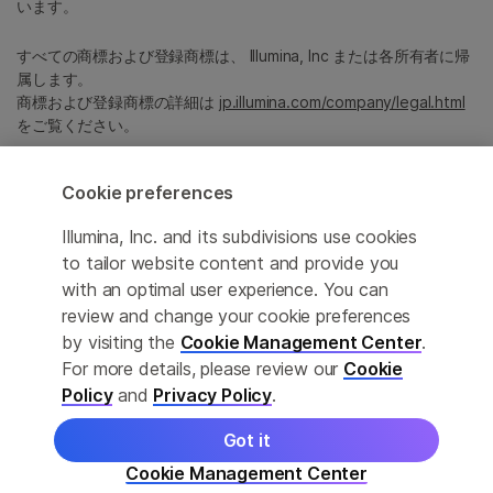
います。
すべての商標および登録商標は、 Illumina, Inc または各所有者に帰
属します。
商標および登録商標の詳細は
jp.illumina.com/company/legal.html
をご覧ください。
Cookie preferences
Cookie Management Center
プライバシーポリシ
Illumina, Inc. and its subdivisions use cookies
to tailor website content and provide you
with an optimal user experience. You can
review and change your cookie preferences
© 2026 Illumina, Inc. All rights reserved.
by visiting the
Cookie Management Center
.
For more details, please review our
Cookie
このページは機械翻訳を利用しております。なるべく正確な翻訳を
提供するために合理的な努力をしていますが、完全に正確な翻訳と
Policy
and
Privacy Policy
.
は限りませんので、あらかじめご了承ください。公式なコンテンツ
は英語版となります。
Got it
Cookie Management Center