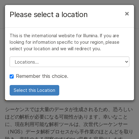
製品
×
Please select a location
×
お気に入りの分野を選択すると、関連性の
インフォマティクス
ソリューション
高いコンテンツへのリンクが表示されます:
概要
This is the international website for Illumina. If you are
ラーニング
がん研究
臨床オンコロジー
looking for information specific to your region, please
DNAシーケンスデータ解析
微生物研究
生殖医学
インフラのセットアップ
select your location and we will redirect you.
企業情報
農学研究
遺伝性および希少疾
Please select a location
Sample & Experiment Management
DNAシーケンス生データを意味のある結果へ変換
複雑な疾患
患研究
サポート
シーケンスデータ解析
Remember this choice.
シンプルなDNAシーケンス
お気に入りの分野を選択
生物学的解釈
Select this Location
解析ツール
Specialized Bioinformatics Applications
シーケンスでは大量のデータが生成されるため、恐ろしい
ゲノミクスにおけるAI
ほどの解析が必要になる可能性があります。幸いなこと
に、現在利用可能な解析ツールは、次世代シーケンサー
（NGS）データ解析プロセスから手作業のほとんどを取り