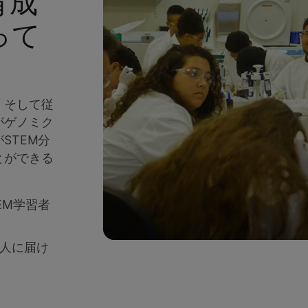
育成
って
、そして従
がゲノミク
STEM分
とができる
TEM学習者
万人に届け