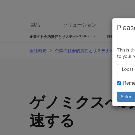
製品
ソリューション
ラーニ
Pleas
概要
ゲノミクス 
企業の社会的責任とサステナビリティ
アクセス
This is t
会社概要
企業の社会的責任とサステナビリティ
to your r
日本法人
Pleas
経営陣
Reme
取締役会
企業の社会的責任とサステナビ
ゲノミクスへの
Select 
リティ
倫理諮問委員会
速する