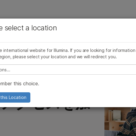
お気に入りの分野を選択すると、関連性の高いコンテン
ング
企業情報
サポート
お気に入
e select a location
ツへのリンクが表示されます:
アクセス
人材育成
コミュニティ活動
サステナビリティ
企業責任
CRハブ
がん研究
臨床オンコロジー
微生物研究
生殖医学
STEM教育
サステイナブルな製品の開発
he international website for Illumina. If you are looking for information
ゲノミクス アクセス
農学研究
遺伝性および希少疾患研究
egion, please select your location and we will redirect you.
複雑な疾患
e select a location
mber this choice.
アクセスを加
this Location