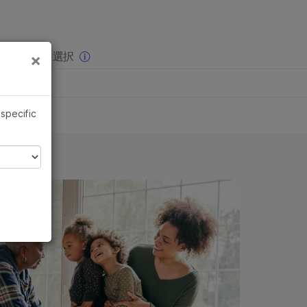
×
りの分野を選択
×
 specific