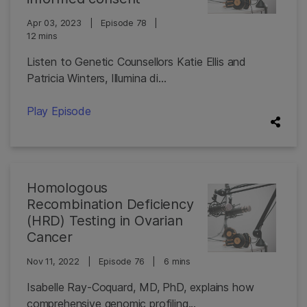
Apr 03, 2023
|
Episode 78
|
12 mins
Listen to Genetic Counsellors Katie Ellis and
Patricia Winters, Illumina di...
Play Episode
Homologous
Recombination Deficiency
(HRD) Testing in Ovarian
Cancer
Nov 11, 2022
|
Episode 76
|
6 mins
Isabelle Ray-Coquard, MD, PhD, explains how
comprehensive genomic profiling...