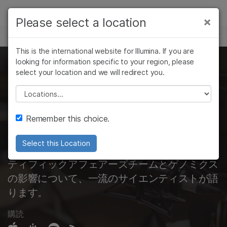
製品
×
Please select a location
×
お気に入りの分野を選択すると、関連性の
サイエンスと学習
ソリューション
高いコンテンツへのリンクが表示されます:
This is the international website for Illumina. If you are
Skip to content
ラーニング
looking for information specific to your region, please
イルミナゲノミクスポ
がん研究
臨床オンコロジー
select your location and we will redirect you.
微生物研究
生殖医学
企業情報
ッドキャスト
農学研究
遺伝性および希少疾
Please select a location
複雑な疾患
患研究
サポート
Remember this choice.
ゲノミクスで働いている人々が、科学と私たち
の世界に対する私たちの考え方を形作っている
お気に入りの分野を選択
Select this Location
のを直接聞いてください。イルミナのサイエン
ティフィックアフェアーズチームとゲノミクス
の影響について、一流のサイエンティストが語
ります。
購読