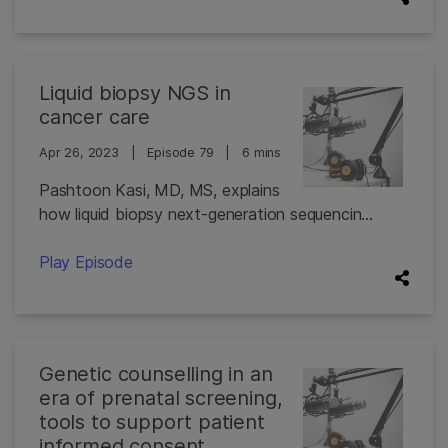
Liquid biopsy NGS in
cancer care
Apr 26, 2023
|
Episode 79
|
6 mins
Pashtoon Kasi, MD, MS, explains
how liquid biopsy next-generation sequencin...
Play Episode
Genetic counselling in an
era of prenatal screening,
tools to support patient
informed consent