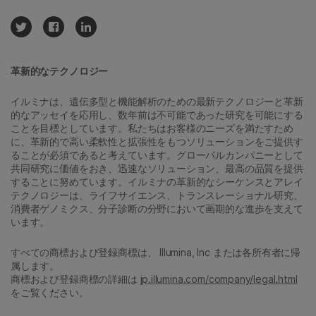
革新的なテクノロジー
イルミナは、遺伝多型と機能解析のための最新テクノロジーと革新
的なアッセイを応用し、数年前は不可能であった研究を可能にする
ことを目標としています。私たちはお客様のニーズを満たすため
に、革新的で高い柔軟性と拡張性をもつソリューションをご提供す
ることが必須であると考えています。グローバルカンパニーとして
共同研究に価値をおき、迅速なソリューション、最高の品質を提供
することに努めています。イルミナの革新的なシーケンスとアレイ
テクノロジーは、ライフサイエンス、トランスレーショナル研究、
消費者ゲノミクス、分子診断の分野において画期的な進歩を支えて
います。
すべての商標および登録商標は、 Illumina, Inc または各所有者に帰
属します。
商標および登録商標の詳細は
jp.illumina.com/company/legal.html
をご覧ください。