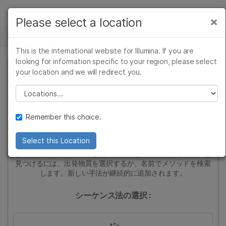
製品
×
Please select a location
×
お気に入りの分野を選択すると、関連性の高
サイエンスと学習
ソリューション
いコンテンツへのリンクが表示されます:
This is the international website for Illumina. If you are
ラーニング
looking for information specific to your region, please select
がん研究
臨床オンコロジー
your location and we will redirect you.
微生物研究
生殖医学
企業情報
Please select a location
農学研究
遺伝性および希少疾患
複雑な疾患
研究
サポート
シーケンス法の探索
Remember this choice.
このツールを使用して、科学文献から編集された最先端の次世
お気に入りの分野を選択
Select this Location
代実験シーケンス（NGS）ライブラリー調製法を探索してくだ
さい。プロジェクトに適したメソッドと互換性のあるキットを
見つけるには、出発物質
を選択するか、名前でメソッドを検索
します
。新しい手法が継続的に追加されます。
シーケンス法の選択