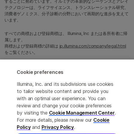
することに努めています。イルミナの革新的なシーケンスとアレイ
テクノロジーは、ライフサイエンス、トランスレーショナル研究、
消費者ゲノミクス、分子診断の分野において画期的な進歩を支えて
います。
すべての商標および登録商標は、 Illumina, Inc または各所有者に帰
属します。
商標および登録商標の詳細は
jp.illumina.com/company/legal.html
をご覧ください。
Cookie Management Center
Cookie preferences
プライバシーポリシ
Illumina, Inc. and its subdivisions use cookies
to tailor website content and provide you
with an optimal user experience. You can
review and change your cookie preferences
© 2026 Illumina, Inc. All rights reserved.
by visiting the
Cookie Management Center
.
For more details, please review our
Cookie
このページは機械翻訳を利用しております。なるべく正確な翻訳を
提供するために合理的な努力をしていますが、完全に正確な翻訳と
Policy
and
Privacy Policy
.
は限りませんので、あらかじめご了承ください。公式なコンテンツ