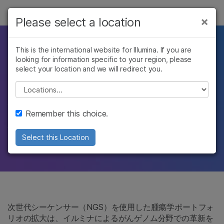
製品
×
Please select a location
×
お気に入りの分野を選択すると、関連性の
ソリューション
高いコンテンツへのリンクが表示されます:
このパートナーシップ
This is the international website for Illumina. If you are
looking for information specific to your region, please
ラーニング
がん研究
臨床オンコロジー
は
select your location and we will redirect you.
微生物研究
生殖医学
企業情報
Please select a location
農学研究
遺伝性および希少疾
私的なものです
複雑な疾患
患研究
サポート
Remember this choice.
今日のゲノムソリューションが明日のがんのブ
お気に入りの分野を選択
Select this Location
レークスルーの基盤に
次世代シーケンサー（NGS）を使用した腫瘍学ポートフォ
リオの拡大は、イルミナによるがんゲノム分野での革新を