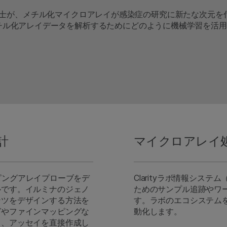
rnes博士が、メチル化マイクロアレイが感染症の研究に新たな次元を
チル化アレイデータを解析するためにどのように機械学習を活用
計
マイクロアレイ処
タイピングアレイプローブをデ
Clarityラボ情報シス
ルです。イルミナのジェノ
ためのサンプル追跡やワ
ンツをデザインする方法を
す。ラボのエコシステム
グやファインマッピングな
動化します。
て、アッセイを直接作成し