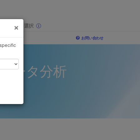
×
りの分野を選択
×
タ分析
お問い合わせ
 specific
イデータ分析