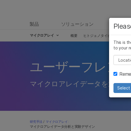
製品
ソリューション
ラーニ
Pleas
マイクロアレイ
概要
ヒトジェノタイピングアレイ
This is t
to your r
Pleas
ユーザーフレン
Remem
マイクロアレイデータを迅速か
Select 
研究手法
/
マイクロアレイ:
マイクロアレイデータ分析と実験デザイン