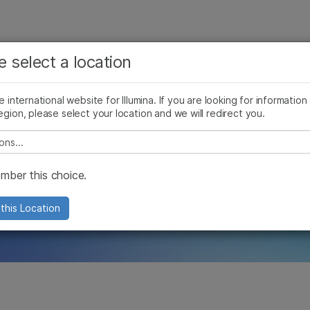
お気に入りの分野を選択すると、関連性の高いコンテン
ング
企業情報
サポート
お気に入
e select a location
ツへのリンクが表示されます:
非ヒトジェノタイピングアレイ
メチル化アレイ解析
マイクロアレイデー
がん研究
臨床オンコロジー
he international website for Illumina. If you are looking for information
微生物研究
生殖医学
egion, please select your location and we will redirect you.
農学研究
遺伝性および希少疾患研究
e select a location
複雑な疾患
ドリーなマイクロアレ
ber this choice.
つ簡単に意味のある結果に変換
this Location