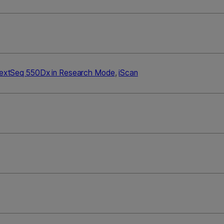
extSeq 550Dx in Research Mode
,
iScan