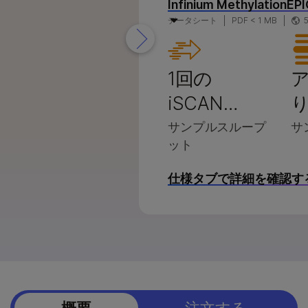
Infinium MethylationEP
00製品
rataMap Spatialトランスクリプトーム
製品ライン別
データシート
PDF < 1 MB
製品
lumina SOMAmer proteomics
すべての製品を見る
llar oncoRevealパネル
製品バンドル
1回の
iSCAN…
り
サンプルスループ
サ
ット
仕様タブで詳細を確認す