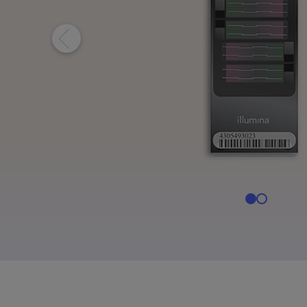
NextSeq 1000 & 20
St
NovaSeq Xシリーズ
Il
MiSeq i100製品
Pi