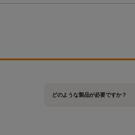
ン
どのような製品が必要ですか？
一度に実行するサンプル数と一致
は1つのバッチとして処理され、
いないことに注意してください。
場合は、複数の小型キットをご購