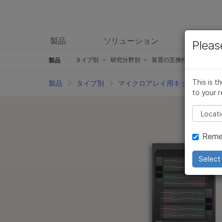
製品
ソリューション
ラーニ
Pleas
製品
製品
タイプ別
概要
タイプ別
研究分野別
研究分野別
装置の互換性別
製品
製品
シーケンスキット
シーケンスキット
がん研究製品
がん研究製品
iScan製品
Am
This is t
製品
タイプ別
マイクロアレイ用キット製品およ
to your r
マイクロアレイ用キット製品および試薬
マイクロアレイ用キット製品および試薬
微生物学研究製品
微生物学研究製品
iSeq 100製品
Tr
Pleas
臨床研究用製品
臨床研究用製品
創薬ゲノム製品
創薬ゲノム製品
MiSeqの製品
Tr
Reme
インフォマティクス製品
インフォマティクス製品
複雑な疾患の研究製品
複雑な疾患の研究製品
MiSeqの製品
Il
分子生物学用試薬
分子生物学用試薬
アグリゲノム関連製品
アグリゲノム関連製品
MiSeqDx システム製
In
Select 
グローバルIVD製品
グローバルIVD製品
生殖医学製品
生殖医学製品
NextSeq 500およびN
Pi
アクセサリー製品
アクセサリー製品
遺伝性疾患の製品
遺伝性疾患の製品
NovaSeq 6000製品
T
サービスおよびトレーニング製品
サービスおよびトレーニング製品
NovaSeq 6000製品
イ