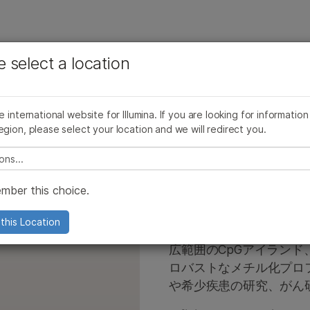
お気に入りの分野を選択すると、関連性の高いコンテン
ング
企業情報
サポート
お気に入
e select a location
ツへのリンクが表示されます:
ライン別
すべての製品を見る
製品バンドル
More
がん研究
臨床オンコロジー
微生物研究
生殖医学
pliSeq for Illumina
装置の互換性別
he international website for Illumina. If you are looking for information
び試薬
Infinium MethylationEPIC v2.0 Kit
農学研究
遺伝性および希少疾患研究
egion, please select your location and we will redirect you.
uSight Oncology製品ライン
製品ライン別
複雑な疾患
e select a location
uSightパネル
すべての製品を見る
mber this choice.
lumina DNA Prep
製品バンドル
品
finiumアレイ
概要
Infinium Meth
this Location
extSeq 550製品
llar oncoRevealパネル
タイプ別
広範囲のCpGアイラン
ロバストなメチル化プロ
ruPath Genomeソリューション
研究分野別
や希少疾患の研究、がん
ルミナ5塩基ソリューション
装置の互換性別