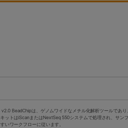
lationEPIC v2.0 BeadChipは、ゲノムワイドなメチル化解
ットはiScanまたはNextSeq 550システムで処理され、
やすいワークフローに従います。