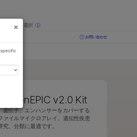
×
りの分野を選択
×
お問い合わせ
お問い合わせ
お問い合わせ
 specific
ylationEPIC v2.0 Kit
ド、遺伝子、エンハンサーをカバーする
ファイルマイクロアレイ。遺伝性疾患
研究、分類に最適です。