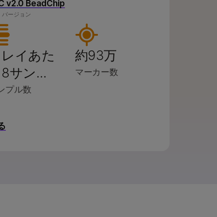
IC v2.0 BeadChip
5 バージョン
アレイあた
約93万
8サン…
マーカー数
ンプル数
る