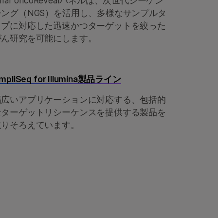
illar oncoRevealパネルは、次世代シーケン
シング（NGS）を活用し、多様なサンプルタ
イプに対応した迅速かつターゲットを絞った
がん研究を可能にします。
mpliSeq for Illumina製品ライン
幅広いアプリケーションに対応する、包括的
なターゲットリシーケンスを提供する製品を
取りそろえています。