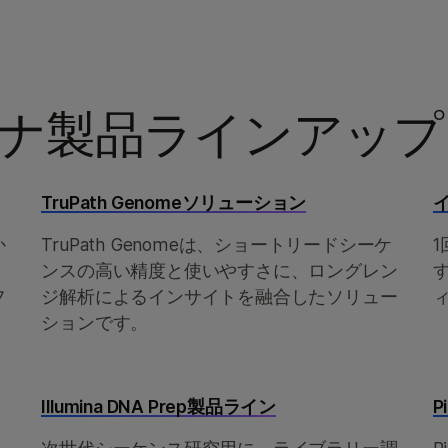
& 2000製品
StrataMap Spatialトランスクリプトーム
ーズ製品
Illumina SOMAmer proteomics
Pillar oncoRevealパネル
ナ製品ラインアップ
TruPath Genomeソリューション
か
TruPath Genomeは、ショートリードシーケ
）
ンスの高い精度と使いやすさに、ロングレン
フ
ジ解析によるインサイトを融合したソリュー
ションです。
Illumina DNA Prep製品ライン
P