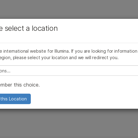
お気に入りの分野を選択すると、関連性の高いコンテン
ング
企業情報
サポート
お気に入
e select a location
ツへのリンクが表示されます:
製品ライン別
すべての製品を見る
製品バンドル
がん研究
臨床オンコロジー
微生物研究
生殖医学
AmpliSeq for Illumina
he international website for Illumina. If you are looking for information
農学研究
遺伝性および希少疾患研究
egion, please select your location and we will redirect you.
TruSight Oncology製品ライン
複雑な疾患
e select a location
TruSightパネル
製品ラインアップ
mber this choice.
Illumina DNA Prep
ム製品
Infiniumアレイ
this Location
よびNextSeq 550製品
Pillar oncoRevealパネル
製品
TruPath Genomeソリューション
製品
イルミナ5塩基ソリューション