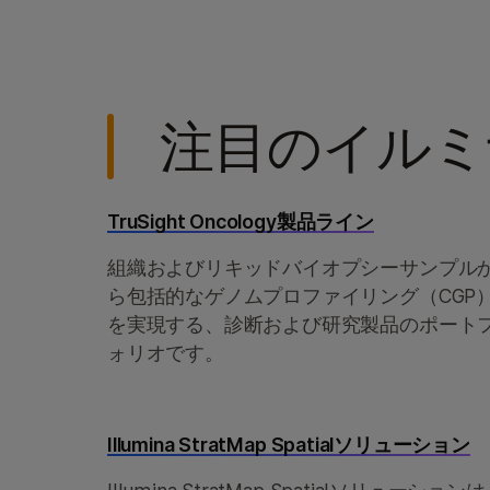
NextSeq 1000 
NovaSeq Xシリ
MiSeq i100製品
注目のイルミ
TruSight Oncology製品ライン
組織およびリキッドバイオプシーサンプル
ら包括的なゲノムプロファイリング（CGP
を実現する、診断および研究製品のポート
ォリオです。
Illumina StratMap Spatialソリューション