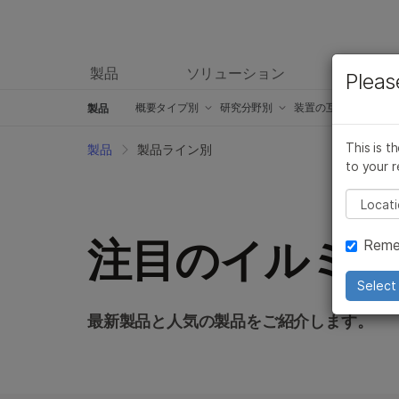
製品
ソリューション
ラーニ
Pleas
概要
タイプ別
研究分野別
装置の互換性別
製品
シーケンスキット
がん研究製品
iScan製品
This is t
製品
製品ライン別
to your r
マイクロアレイ用キット製品および試薬
微生物学研究製品
iSeq 100製品
Pleas
臨床研究用製品
創薬ゲノム製品
MiSeqの製品
注目のイルミナ
Reme
インフォマティクス製品
複雑な疾患の研究製品
MiSeqの製品
分子生物学用試薬
アグリゲノム関連製品
MiSeqDx システ
Select 
グローバルIVD製品
生殖医学製品
NextSeq 500お
最新製品と人気の製品をご紹介します。
アクセサリー製品
遺伝性疾患の製品
NovaSeq 6000
サービスおよびトレーニング製品
NovaSeq 6000