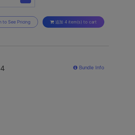
6000Dx
be, IVD
n to See Pricing
追加 4 item(s) to cart
フローセル300サ
要なNovaSeq
イブラリーチュー
まれます。
S4
Bundle Info