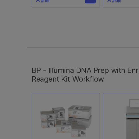
詳細
詳細
Illumina DNA Prep with
NovaSeq 6
Enrichment Dx with
キット S2 v1.
UD Indexes Set A (16
cycles) IVD
samples)
20046931
20051354
NovaSeq 600
サイクルランを
CE-marked and FDA-
S2フローセル（
regulated IVD reagents ,
BP - Illumina DNA Prep with E
1個、クラスタ
including index set A and size
Reagent Kit Workflow
個、およびSeque
selection beads, for library
Synthesis（
preparation of genomic DNA
ジ1個が含まれ
isolated from 16 FFPE tissue
バッファーカー
samples. MiSeqDx、NextSeq
ライブラリーチ
550Dx、またはNovaSeq
途購入する必要
6000Dxシーケンス試薬を別途
べての製品が、In 
ご購入ください。
Diagnostic
れています。