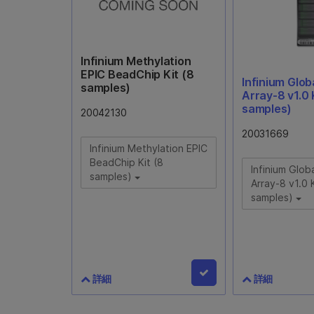
Infinium Methylation
EPIC BeadChip Kit (8
Infinium Glob
samples)
Array-8 v1.0 
samples)
20042130
20031669
Infinium Methylation EPIC
BeadChip Kit (8
Infinium Globa
samples)
Array-8 v1.0 K
samples)
詳細
詳細
Infinium Methylation
Infinium Glo