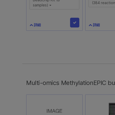
(384 reactio
samples)
詳細
詳細
Infinium Methylation
Infinium FF
EPIC BeadChip Kit (8
(384 reacti
samples)
WG-321-1001
20042130
Infinium FFPE 
Nextera Flex fo
1つの8サンプルBeadChipと、
を用いたFFPE
96 DNAサンプルの増幅、断片
性評価に必要な
化、ハイブリダイズ、標識、検
Multi-omics MethylationEPIC b
品です。別途、
出用の試薬が含まれます。イン
製、濃縮、およ
プットには250 ngのDNAが必
パネル、および
要です。各キットは1つのバッ
ダプターの試薬
チとして処理されます。
があります。