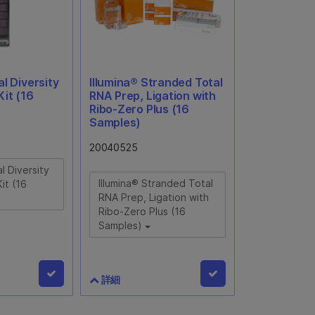
います
al Diversity
Illumina® Stranded Total
Kit (16
RNA Prep, Ligation with
Ribo-Zero Plus (16
Samples)
20040525
l Diversity
Illumina® Stranded Total
it (16
RNA Prep, Ligation with
Ribo-Zero Plus (16
Samples)
詳細
bal
Illumina® Stranded