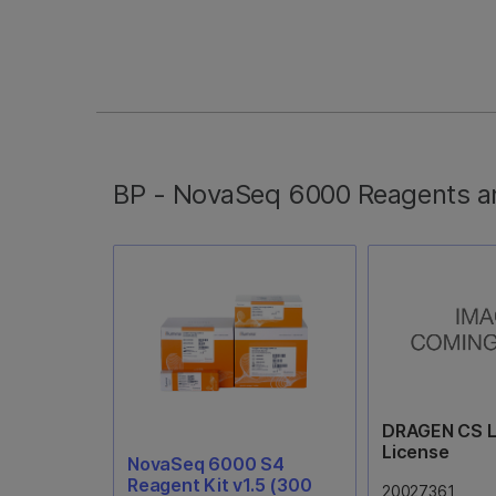
EPIC BeadChip Kit (8
Diversity Ar
samples)
Kit (16 sam
20042130
20031669
1つの8サンプルBeadChipと、
Global Diversit
96 DNAサンプルの増幅、断片
Array（GDA）は、A
化、ハイブリダイズ、標識、検
Precision Medici
BP - NovaSeq 6000 Reagents a
出用の試薬が含まれます。イン
とのコラボレー
プットには250 ngのDNAが必
築された、高密
要です。各キットは1つのバッ
ズ可能なジェノ
チとして処理されます。
ルです。GDA
ないデータ品質
的カバレッジ、
重要なバリアン
ゲノミクスマー
バレッジを提供
トには2つのBead
のDNAサンプ
DRAGEN CS Lv
化、ハイブリダ
License
NovaSeq 6000 S4
グ、検出用の試
Reagent Kit v1.5 (300
ます。
20027361