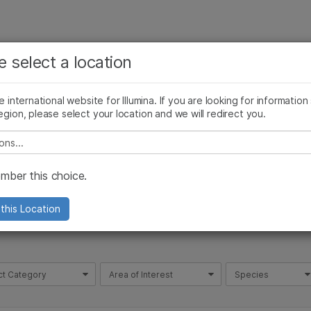
お気に入りの分野を選択すると、関連性の高いコンテン
ング
企業情報
サポート
お気に入
e select a location
ツへのリンクが表示されます:
がん研究
臨床オンコロジー
he international website for Illumina. If you are looking for information
微生物研究
生殖医学
egion, please select your location and we will redirect you.
農学研究
遺伝性および希少疾患研究
e select a location
複雑な疾患
、定評のあるグループ分け
ber this choice.
this Location
ct Category
Area of Interest
Species