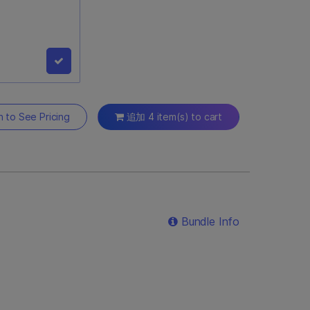
Oncology
it (48
n to See Pricing
追加 4 item(s) to cart
Aサンプルと16の
を調製および濃縮
薬が含まれます。
Bundle Info
00/550シーケンス
です。