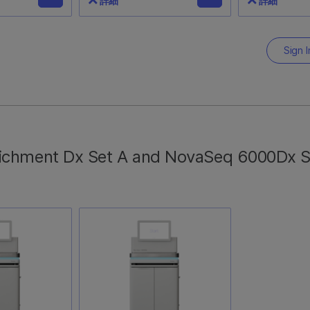
詳細
詳細
000Dx 試薬
NovaSeq 6000Dx S2
NovaSeq 
5 (300
Buffer, IVD
Library Tu
Sign I
20062292
20062290
各S2フローセル300サイクル
S2またはS4
ランのサポートに必要な、シー
イクルランに必
0Dxで1回の300
ケンス前に変性ライブラリーを
6000Dx ラ
サポートする
希釈するためのS2バッファー
ブ、IVDが含
4レーン付き）
nrichment Dx Set A and NovaSeq 6000Dx 
試薬カートリッジが1個含まれ
ーカートリッジ1
ています。
nce by
SBS）カートリッ
ます。各ランに
トリッジ1個と
ューブ1個を別
があります。す
Vitro
シーケンスに登録さ