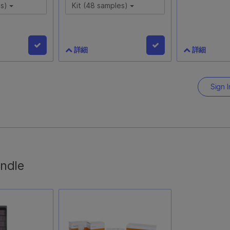
ns)
Kit (48 samples)
詳細
詳細
PE QC Kit
Infinium QC Array-24
TruSight 
ons)
v1.0 Kit (48 samples)
500 DNA K
Sign I
samples)
20004347
20028213
QC Kitは、
Infinium QC-Array-24は、リン
r Enrichment
ケージ、祖先、性別決定、およ
最大48のDN
サンプルの適格
び機能マーカーを組み合わせ
インデックス
アクセサリー製
て、サンプルQC、追跡、検
するための試
undle
ライブラリー調
証、および層別化を行うための
NextSeq 5
び濃縮プローブ
低コストでハイスループットな
試薬は別売り
インデックスア
メソッドを作成します。各キッ
を注文する必要
トには、2つのBeadChipと、
48のDNAサンプルの増幅、断
片化、ハイブリダイズ、ラベリ
ング、検出用の試薬が含まれて