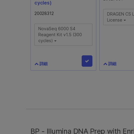
cycles)
20028312
DRAGEN CS Lv
License
NovaSeq 6000 S4
Reagent Kit v1.5 (300
cycles)
詳細
詳細
NovaSeq 6000 S4
DRAGEN CS L
Reagent Kit v1.5 (300
License
cycles)
20027361
20028312
100,000 Gb
NovaSeq 6000システムでの
300サイクルランをサポートす
るS4フローセル1個、バッファ
BP - Illumina DNA Prep with E
ーカートリッジ1個、クラスタ