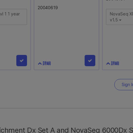
20040619
l 1 1 year
NovaSeq XP
v1.5
詳細
詳細
vl 1 1 year
Illumina DRAGEN
NovaSeq X
Server v3
Kit v1.5
Sign I
20040619
20043131
のスループット
初年度のAvance Exchangeサ
ExAmp試薬
ポートが含まれます。年間
4レーンのNo
DRAGENライセンスの購入が
をロードする
必要です。
ニフォールド
nrichment Dx Set A and NovaSeq 6000Dx 
プションのワ