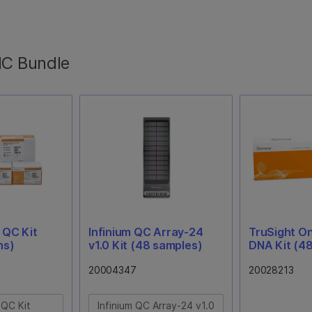
IC Bundle
 QC Kit
Infinium QC Array-24
TruSight O
ns)
v1.0 Kit (48 samples)
DNA Kit (4
20004347
20028213
 QC Kit
Infinium QC Array-24 v1.0