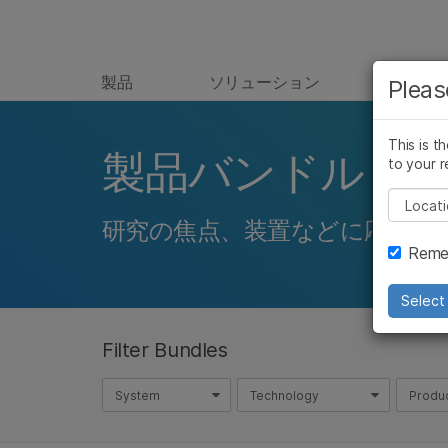
製品
ソリューション
ラーニ
Pleas
This is t
製品バンドル
to your r
Pleas
研究の焦点、装置などに応じた
Remem
Select 
Filter Bundles
System
Technology
Produ