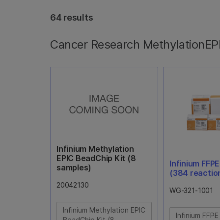
64 results
Cancer Research MethylationEP
Infinium Methylation
EPIC BeadChip Kit (8
Infinium FFPE
samples)
(384 reactio
20042130
WG-321-1001
Infinium Methylation EPIC
Infinium FFPE
BeadChip Kit (8