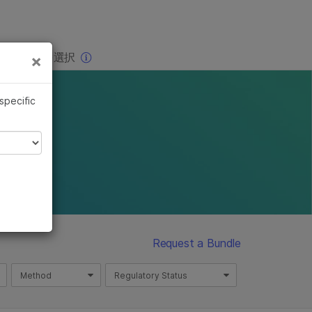
×
りの分野を選択
×
 specific
Request a Bundle
Method
Regulatory Status