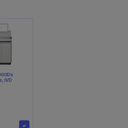
Xp Flow Cell
に使用すること
eqフローセルの各
セスすることがで
000Dx
e, IVD