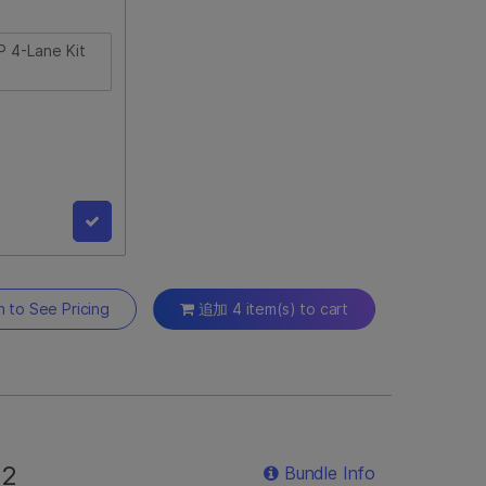
 4-Lane Kit
P 4-Lane
n to See Pricing
追加 4 item(s) to cart
のチューブ3本と、
vaSeqフローセル
ためのシングルマ
が含まれます。オ
S2
Bundle Info
ークフローで使用