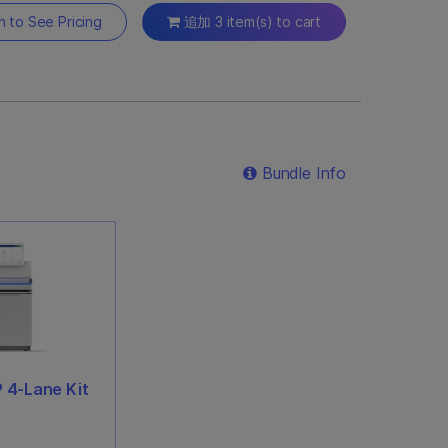
In to See Pricing
追加 3 item(s) to cart
Bundle Info
 4-Lane Kit