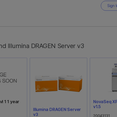
ray-8 v1.0
Total RNA Prep,
Sign 
ples)
Ligation with Ribo-
Zero Plus (16
Samples)
20040525
y
ll of U.S.
ne Initiative
16サンプル用の調製試薬およ
nd Illumina DRAGEN Server v3
ションにより構
びRibo-Zero Plus Depletionモ
度でカスタマイ
ジュールが含まれます。IDT
タイピングツー
for Illumina RNA UD Indexes,
は、他に類を見
Ligationとのみ互換性あり イン
、強力な多民族
デックスおよびPurification
および臨床的に
Beadsは別売りです。
トとファーマコ
カーの広範なカ
します。各キッ
Chipと、16
ルの増幅、断片
l 1 1 year
NovaSeq XP
イズ、ラベリン
v1.5
Illumina DRAGEN Server
薬が含まれてい
v3
20043131