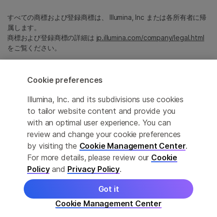
すべての商標および登録商標は、 Illumina, Inc または各所有者に帰
属します。
商標および登録商標の詳細は
jp.illumina.com/company/legal.html
をご覧ください。
Cookie Management Center
Cookie preferences
プライバシーポリシ
Illumina, Inc. and its subdivisions use cookies
to tailor website content and provide you
with an optimal user experience. You can
review and change your cookie preferences
© 2026 Illumina, Inc. All rights reserved.
by visiting the
Cookie Management Center
.
For more details, please review our
Cookie
このページは機械翻訳を利用しております。なるべく正確な翻訳を
提供するために合理的な努力をしていますが、完全に正確な翻訳と
Policy
and
Privacy Policy
.
は限りませんので、あらかじめご了承ください。公式なコンテンツ
は英語版となります。
Got it
Cookie Management Center