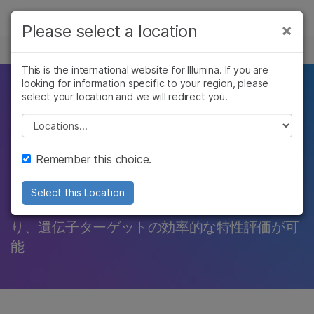
製品
×
Please select a location
×
お気に入りの分野を選択すると、関連性の
ターゲットシーケンス
ソリューション
高いコンテンツへのリンクが表示されます:
This is the international website for Illumina. If you are
looking for information specific to your region, please
ラーニング
関心領域の高度にター
がん研究
臨床オンコロジー
select your location and we will redirect you.
微生物研究
生殖医学
企業情報
Please select a location
ゲット化されたリシー
農学研究
遺伝性および希少疾
複雑な疾患
患研究
サポート
ケンス
Remember this choice.
お気に入りの分野を選択
Select this Location
PCRアンプリコンのディープシーケンスによ
り、遺伝子ターゲットの効率的な特性評価が可
能