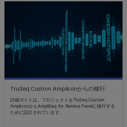
TruSeq Custom Ampliconからの移行
詳細ガイドは、プロジェクトをTruSeq Custom
AmpliconからAmpliSeq for Illumina Panelに移行する
ために設計されています。