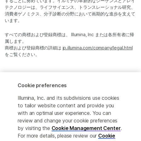
することに努めています。イルミナの革新的なシーケンスとアレイ
テクノロジーは、ライフサイエンス、トランスレーショナル研究、
消費者ゲノミクス、分子診断の分野において画期的な進歩を支えて
います。
すべての商標および登録商標は、 Illumina, Inc または各所有者に帰
属します。
商標および登録商標の詳細は
jp.illumina.com/company/legal.html
をご覧ください。
Cookie Management Center
Cookie preferences
プライバシーポリシ
Illumina, Inc. and its subdivisions use cookies
to tailor website content and provide you
© 2026 Illumina, Inc. All rights reserved.
with an optimal user experience. You can
review and change your cookie preferences
このページは機械翻訳を利用しております。なるべく正確な翻訳を
by visiting the
Cookie Management Center
.
提供するために合理的な努力をしていますが、完全に正確な翻訳と
For more details, please review our
Cookie
は限りませんので、あらかじめご了承ください。公式なコンテンツ