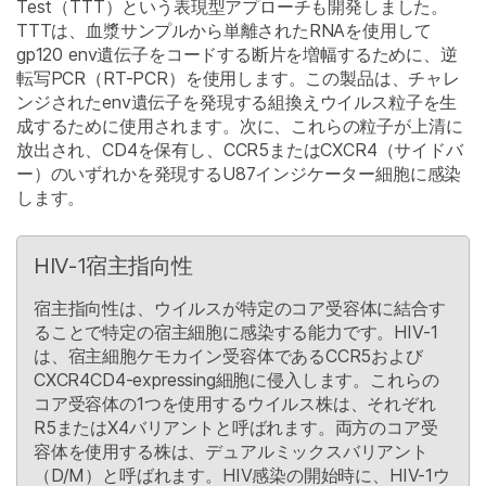
Test（TTT）という表現型アプローチも開発しました。
TTTは、血漿サンプルから単離されたRNAを使用して
gp120 env遺伝子をコードする断片を増幅するために、逆
転写PCR（RT-PCR）を使用します。この製品は、チャレ
ンジされたenv遺伝子を発現する組換えウイルス粒子を生
成するために使用されます。次に、これらの粒子が上清に
放出され、CD4を保有し、CCR5またはCXCR4（サイドバ
ー）のいずれかを発現するU87インジケーター細胞に感染
します。
HIV-1宿主指向性
宿主指向性は、ウイルスが特定のコア受容体に結合す
ることで特定の宿主細胞に感染する能力です。HIV-1
は、宿主細胞ケモカイン受容体であるCCR5および
CXCR4CD4-expressing細胞に侵入します。これらの
コア受容体の1つを使用するウイルス株は、それぞれ
R5またはX4バリアントと呼ばれます。両方のコア受
容体を使用する株は、デュアルミックスバリアント
（D/M）と呼ばれます。HIV感染の開始時に、HIV-1ウ