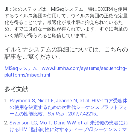
JI：
次のステップは、MiSeqシステム、特にCXCR4を使用
するウイルス集団を使用して、ウイルス集団の正確な定量
化を得ることです。最適化が最小限に抑えられているた
め、すでに良好な一致性が得られています。すぐに満足の
いく結果が得られると確信しています。
イルミナシステムの詳細については、こちらの
記事をご覧ください。
MiSeqシステム、www.illumina.com/systems/sequencing-
platforms/miseq.html
参考文献
Raymond S, Nicot F, Jeanne N, et al. HIV-1コア受容体
の使用を決定するための次世代シーケンスプラットフォ
ームの性能比較。
Sci Rep
. 2017;7:42215。
Swenson LC, Mo T, Dong WW, et al. 未治療の患者にお
けるHIV 1型指向性に対するディープV3シーケンス：マ