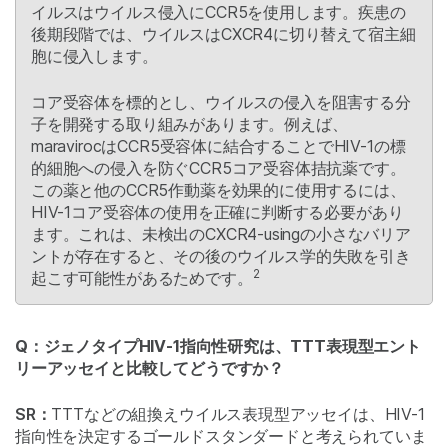
イルスはウイルス侵入にCCR5を使用します。疾患の
後期段階では、ウイルスはCXCR4に切り替えて宿主細
胞に侵入します。
コア受容体を標的とし、ウイルスの侵入を阻害する分
子を開発する取り組みがあります。例えば、
maravirocはCCR5受容体に結合することでHIV-1の標
的細胞への侵入を防ぐCCR5コア受容体拮抗薬です。
この薬と他のCCR5作動薬を効果的に使用するには、
HIV-1コア受容体の使用を正確に判断する必要があり
ます。これは、未検出のCXCR4-usingの小さなバリア
ントが存在すると、その後のウイルス学的失敗を引き
2
起こす可能性があるためです。
Q：ジェノタイプHIV-1指向性研究は、TTT表現型エント
リーアッセイと比較してどうですか？
SR：
TTTなどの組換えウイルス表現型アッセイは、HIV-1
指向性を決定するゴールドスタンダードと考えられていま