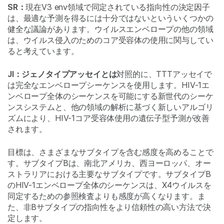
SR：
現在V3 env領域で同定されている指向性の決定因子
は、最適な予測を得るには十分ではないといういくつかの
健全な議論があります。ウイルスエンベロープの他の領域
は、ウイルス侵入のためのコア受容体の使用に関与してい
ると考えています。
JI：ジェノタイプアッセイとは
対照的に、TTTアッセイで
は完全なエンベロープシーケンスを使用します。HIV-1エ
ンベロープ全体のシーケンスを可能にする新世代のシーケ
ンスシステムと、他の領域の解析に基づく新しいアルゴリ
ズムにより、HIV-1コア受容体使用の遺伝子型予測が改善
されます。
目標は、さまざまなサブタイプを含む感度を高めることで
す。サブタイプBは、南北アメリカ、西ヨーロッパ、オー
ストラリアにおける主要なサブタイプです。サブタイプB
のHIV-1エンベロープ全体のシーケンスは、X4ウイルスを
同定するための参照検査よりも感度が高くなります。ま
た、非Bサブタイプの指向性をより信頼性の高い方法で決
定します。