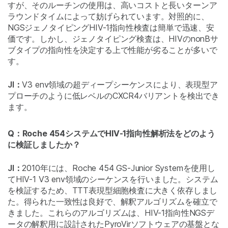
すが、そのルーチンの使用は、高いコストと長いターンア
ラウンドタイムによって妨げられています。対照的に、
NGSジェノタイピングHIV-1指向性検査は簡単で迅速、安
価です。しかし、ジェノタイピング検査は、HIVのnonBサ
ブタイプの指向性を決定する上で性能が劣ることが多いで
す。
JI：
V3 env領域の超ディープシーケンスにより、表現型ア
プローチのように低レベルのCXCR4バリアントを検出でき
ます。
Q：Roche 454システムでHIV-1指向性解析法をどのよう
に検証しましたか？
JI：
2010年には、Roche 454 GS-Junior Systemを使用し
てHIV-1 V3 env領域のシーケンスを行いました。システム
を検証するため、TTT表現型細胞検査に大きく依存しまし
た。得られた一致性は良好で、解釈アルゴリズムを確立で
きました。これらのアルゴリズムは、HIV-1指向性NGSデ
ータの解釈用に設計されたPyroVirソフトウェアの基盤とな