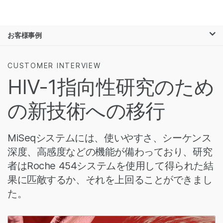
製品
×
お気に入りの分野を選択すると、関連性の
お客様事例
ソリューション
高いコンテンツへのリンクが表示されます:
ラーニング
がん研究
臨床オンコロジー
CUSTOMER INTERVIEW
微生物研究
生殖医学
HIV-1指向性研究のため
企業情報
農学研究
遺伝性および希少疾
複雑な疾患
患研究
の新技術への移行
サポート
お気に入りの分野を選択
MiSeqシステムには、使いやすさ、シーケンス
深度、高感度などの機能が備わっており、研究
者はRoche 454システムを使用して得られた結
果に匹敵するか、それを上回ることができまし
た。