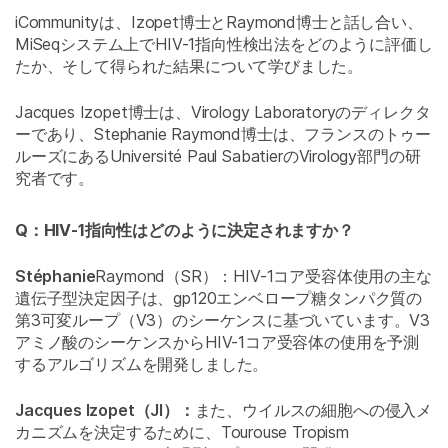
iCommunityは、Izopet博士とRaymond博士と話し合い、
MiSeqシステム上でHIV-1指向性検出法をどのように評価し
たか、そして得られた結果について学びました。
Jacques Izopet博士は、Virology Laboratoryのディレクタ
ーであり、Stephanie Raymond博士は、フランスのトゥー
ルーズにあるUniversité Paul SabatierのVirology部門の研
究者です。
Q：HIV-1指向性はどのように決定されますか？
Stéphanie
Raymond（SR）：HIV-1コア受容体使用の主な
遺伝子型決定因子は、gp120エンベロープ糖タンパク質の
第3可変ループ（V3）のシーケンスに基づいています。V3
アミノ酸のシーケンスからHIV-1コア受容体の使用を予測
するアルゴリズムを開発しました。
Jacques Izopet（JI）：
また、ウイルスの細胞への侵入メ
カニズムを決定するために、Tourouse Tropism