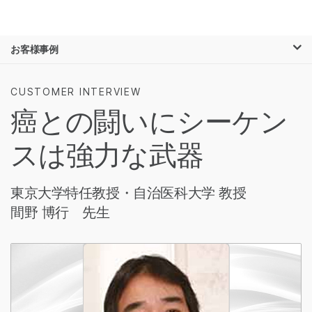
製品
×
お気に入りの分野を選択すると、関連性の
お客様事例
ソリューション
高いコンテンツへのリンクが表示されます:
ラーニング
がん研究
臨床オンコロジー
CUSTOMER INTERVIEW
微生物研究
生殖医学
癌との闘いにシーケン
企業情報
農学研究
遺伝性および希少疾
複雑な疾患
患研究
スは強力な武器
サポート
お気に入りの分野を選択
東京大学特任教授・自治医科大学 教授
間野 博行 先生