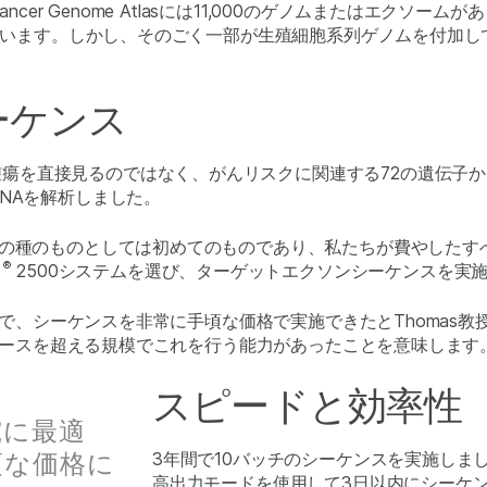
ConsortiumとCancer Genome Atlasには11,000のゲノム
述べています。しかし、そのごく一部が生殖細胞系列ゲノムを付加
ーケンス
瘍を直接見るのではなく、がんリスクに関連する72の遺伝子
DNAを解析しました。
てこの種のものとしては初めてのものであり、私たちが費やした
®
q
2500システムを選び、ターゲットエクソンシーケンスを実
たもので、シーケンスを非常に手頃な価格で実施できたとThomas
00ケースを超える規模でこれを行う能力があったことを意味します
スピードと効率性
研究に最適
頃な価格に
3年間で10バッチのシーケンスを実施しました
高出力モードを使用して3日以内にシーケン