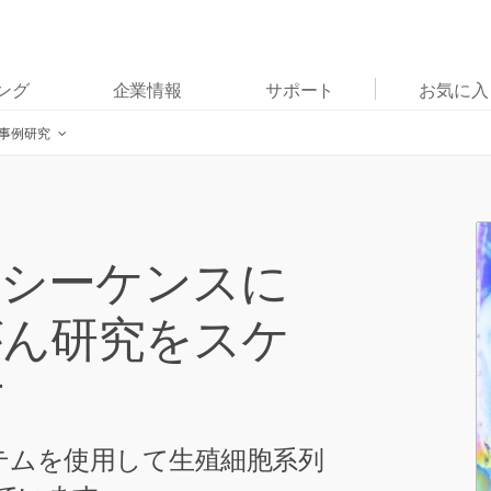
お気に入りの分野を選択すると、関連性の高いコンテン
ング
企業情報
サポート
お気に入
ツへのリンクが表示されます:
と事例研究
がん研究
臨床オンコロジー
微生物研究
生殖医学
農学研究
遺伝性および希少疾患研究
複雑な疾患
いシーケンスに
がん研究をスケ
す
システムを使用して生殖細胞系列