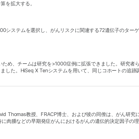
予算を拡大する。
Seq 2500システムを選択し、がんリスクに関連する72遺伝子
トが低いため、チームは研究を>1000症例に拡張できました。研
した。HiSeq X Tenシステムを用いて、同じコホートの追跡
cer CentreのDavid Thomas教授、FRACP博士、および彼の
特に肉腫などの早期発症がんにおけるがんの遺伝的決定因子の