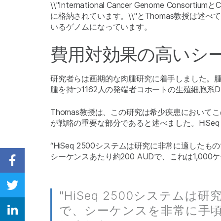
\\"International Cancer Genome 
に格納されています。\\"とThomas教授は
いるゲノムになっています。
費用対効果の高いシ
研究者らは画期的な肉腫研究に着手しました。腫
腫を持つ1162人の発端者コホートの生殖細胞系
Thomas教授は、この研究は希少疾患におい
が戦略の重要な部分であると述べました。HiSe
“HiSeq 2500システムは研究に非常に適し
シーケンスあたり約200 AUDで、これは1,0
Share on Facebook
Share on Twitter
"HiSeq 2500システムは
で、シーケンスを非常に手
Share on Linkedin