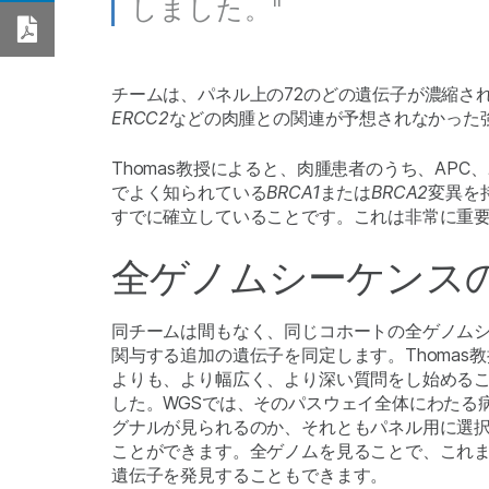
しました。"
Download PDF
チームは、パネル上の72のどの遺伝子が濃縮さ
ERCC2
などの肉腫との関連が予想されなかった
Thomas教授によると、肉腫患者のうち、APC、
でよく知られている
BRCA1
または
BRCA2
変異を
すでに確立していることです。これは非常に重
全ゲノムシーケンス
同チームは間もなく、同じコホートの全ゲノムシ
関与する追加の遺伝子を同定します。Thomas
よりも、より幅広く、より深い質問をし始める
した。WGSでは、そのパスウェイ全体にわたる
グナルが見られるのか、それともパネル用に選
ことができます。全ゲノムを見ることで、これ
遺伝子を発見することもできます。