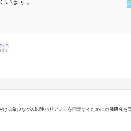
ています。
例研究:
きます
細胞系列における希少ながん関連バリアントを同定するために肉腫研究