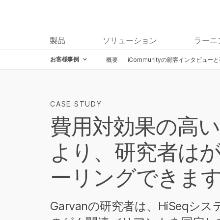
製品
ソリューション
ラーニ
お客様事例
概要
iCommunityの顧客インタビュー
CASE STUDY
費用対効果の高
より、研究者は
ーリングできま
Garvanの研究者は、HiSeq