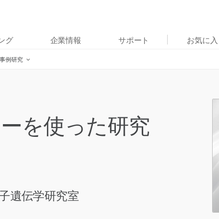
お気に入りの分野を選択すると、関連性の高いコンテン
ング
企業情報
サポート
お気に入
ツへのリンクが表示されます:
と事例研究
がん研究
臨床オンコロジー
微生物研究
生殖医学
農学研究
遺伝性および希少疾患研究
複雑な疾患
サーを使った研究
子遺伝学研究室