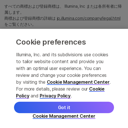
すべての商標および登録商標は、 Illumina, Inc または各所有者に帰
属します。
商標および登録商標の詳細は
jp.illumina.com/company/legal.html
をご覧ください。
Cookie preferences
Cookie Management Center
プライバシーポリシ
Illumina, Inc. and its subdivisions use cookies
to tailor website content and provide you
with an optimal user experience. You can
review and change your cookie preferences
© 2026 Illumina, Inc. All rights reserved.
by visiting the
Cookie Management Center
.
For more details, please review our
Cookie
このページは機械翻訳を利用しております。なるべく正確な翻訳を
提供するために合理的な努力をしていますが、完全に正確な翻訳と
Policy
and
Privacy Policy
.
は限りませんので、あらかじめご了承ください。公式なコンテンツ
は英語版となります。
Got it
Cookie Management Center