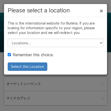
製品
Please select a location
×
×
お気に入りの分野を選択すると、関連性の
ソリューション
高いコンテンツへのリンクが表示されます:
Gene Panel & Array Finder
This is the international website for Illumina. If you are
looking for information specific to your region, please
ラーニング
がん研究
臨床オンコロジー
select your location and we will redirect you.
プロジェクトに適したシーケンスパネルまたはマイクロア
微生物研究
生殖医学
レイを使用してさらに研究を進めてください
Please select a location
企業情報
農学研究
遺伝性および希少疾
複雑な疾患
患研究
サポート
Remember this choice.
テクノロジーを選択すると開始します
お気に入りの分野を選択
Select this Location
ターゲットシーケンス
マイクロアレイ