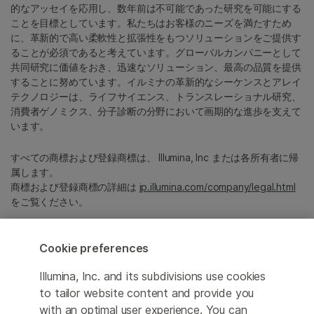
的なアッセイを応用し、数年前は不可能であった研究を可能にする
ことを目標としています。私たちはお客様のニーズを満たすため
に、革新的で高い柔軟性と拡張性をもつソリューションをご提供す
ることが必須であると考えています。グローバルカンパニーとして
共同研究に価値をおき、迅速なソリューション、最高の品質を提供
することに努めています。イルミナの革新的なシーケンスとアレイ
テクノロジーは、ライフサイエンス、トランスレーショナル研究、
消費者ゲノミクス、分子診断の分野において画期的な進歩を支えて
います。
すべての商標および登録商標は、 Illumina, Inc または各所有者に帰
属します。
商標および登録商標の詳細は
jp.illumina.com/company/legal.html
をご覧ください。
Cookie Management Center
Cookie preferences
プライバシーポリシ
Illumina, Inc. and its subdivisions use cookies
to tailor website content and provide you
with an optimal user experience. You can