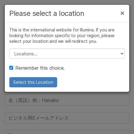
製品
×
Please select a location
×
お気に入りの分野を選択すると、関連性の
ソリューション
Request Pricing
高いコンテンツへのリンクが表示されます:
This is the international website for Illumina. If you are
looking for information specific to your region, please
ラーニング
がん研究
臨床オンコロジー
select your location and we will redirect you.
微生物研究
生殖医学
企業情報
Please select a location
農学研究
遺伝性および希少疾
複雑な疾患
患研究
サポート
Remember this choice.
お気に入りの分野を選択
Select this Location