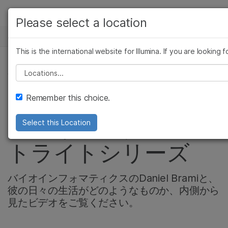
製品
Please select a location
お気に入りの分
ニュースセンター
ソリューション
ツへのリンクが
This is the international website for Illumina. If you are looking
Skip to content
お問い合わせ
ラーニング
がん研究
Please select a location
会社情報
微生物研究
企業情報
農学研究
Video: 将来のキャリ
Remember this choice.
複雑な疾患
サポート
ア：イルミナスポッ
Select this Location
お気に入りの分野を選択
トライトシリーズ
バイオインフォマティクスのDaniel Bramiと、
彼の日々の生活がどのようなものか、内側から
見たビデオをご覧ください。