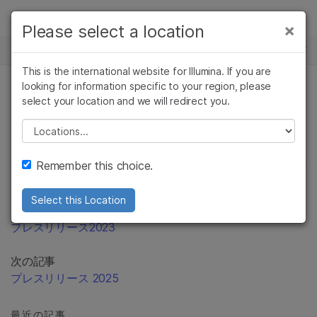
製品
×
Please select a location
×
お気に入りの分野を選択すると、関連性の
ソリューション
高いコンテンツへのリンクが表示されます:
This is the international website for Illumina. If you are
Skip to content
ラーニング
looking for information specific to your region, please
がん研究
臨床オンコロジー
プレスリリース
select your location and we will redirect you.
微生物研究
生殖医学
企業情報
農学研究
遺伝性および希少疾
Please select a location
複雑な疾患
患研究
サポート
Remember this choice.
お気に入りの分野を選択
Select this Location
以前の記事
プレスリリース2023
次の記事
プレスリリース 2025
最近の記事