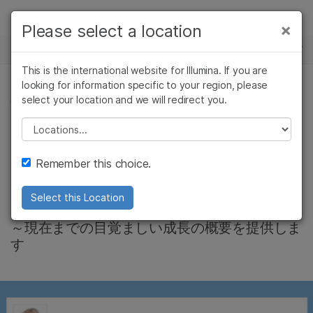
製品
×
Please select a location
×
お気に入りの分野を選択すると、関連性の
ニュースセンター
ソリューション
高いコンテンツへのリンクが表示されます:
This is the international website for Illumina. If you are
Skip to content
ラーニング
looking for information specific to your region, please
がん研究
臨床オンコロジー
select your location and we will redirect you.
会社情報
微生物研究
生殖医学
企業情報
農学研究
遺伝性および希少疾
Please select a location
Jay T. Flatley：リー
複雑な疾患
患研究
サポート
Remember this choice.
ダーシップの17年
お気に入りの分野を選択
Select this Location
インフォグラフィックは、イルミナの1999年
～現在までの目覚ましい成長の概要を提供しま
す