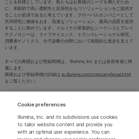
ことを目標としています。私たちはお客様のニーズを満たすため
に、革新的で高い柔軟性と拡張性をもつソリューションをご提供す
ることが必須であると考えています。グローバルカンパニーとして
共同研究に価値をおき、迅速なソリューション、最高の品質を提供
することに努めています。イルミナの革新的なシーケンスとアレイ
テクノロジーは、ライフサイエンス、トランスレーショナル研究、
消費者ゲノミクス、分子診断の分野において画期的な進歩を支えて
います。
すべての商標および登録商標は、 Illumina, Inc または各所有者に帰
属します。
商標および登録商標の詳細は
jp.illumina.com/company/legal.html
をご覧ください。
Cookie Management Center
Cookie preferences
プライバシーポリシ
Illumina, Inc. and its subdivisions use cookies
to tailor website content and provide you
with an optimal user experience. You can
© 2026 Illumina, Inc. All rights reserved.