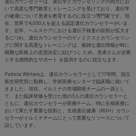
遺伝カウンセラーは、遺伝学とカウンセリングの両方にお
いて高度な専門教育とトレーニングを受けており、遺伝学
の健康について患者を教育するのに役立つ専門家です。現
在、世界で4,000人を超える認定遺伝カウンセラーがいま
す。近年、ヘルスケアにおける遺伝子検査の役割が拡大す
るにつれ、遺伝カウンセラーのゲノミクスとカウンセリン
グに関する高度なトレーニングは、複雑な遺伝情報が時に
困難な医療上の意思決定に結びつく ため、患者さんが必要
とする感情的なサポート を提供するのに役立ちます。
Patricia Wintersは、遺伝カウンセラーとして17年間、国立
衛生研究所に勤務し、学術医療センターで臨床職に就いて
きました。現在、イルミナの市場開発チームの一員とし
て、また臨床研修を受けた他の5人の遺伝カウンセラーと
ともに、遺伝カウンセラーが医療チーム、特に生殖医療に
おいて果たす重要な役割と、生殖遺伝健康（RGH）カウン
セラーがイルミナチームにとって貴重なリソースについて
話しています。