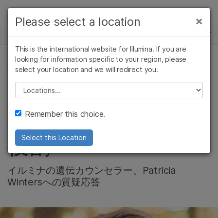
製品
×
Please select a location
×
お気に入りの分野を選択すると、関連性の
ニュースセンター
ソリューション
高いコンテンツへのリンクが表示されます:
This is the international website for Illumina. If you are
Skip to content
ラーニング
looking for information specific to your region, please
がん研究
臨床オンコロジー
select your location and we will redirect you.
生殖医学
微生物研究
生殖医学
企業情報
農学研究
遺伝性および希少疾
Please select a location
生殖医療における遺
複雑な疾患
患研究
サポート
Remember this choice.
伝カウンセリングの
お気に入りの分野を選択
役割
Select this Location
イルミナの遺伝カウンセラー、Patricia
Wintersへの質疑応答