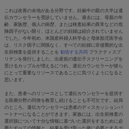
これは改善の余地がある分野です。妊娠中の親の大半は遺
伝カウンセラーを受診していません。過去には、母親の年
齢、家族歴、個人の病歴、または検査結果の異常などの危
険因子がない限り、ほとんどの妊婦は紹介されていません
でした。今年初め、米国産科婦人科学会と母体胎児医学会
は、リスク因子に関係なく、すべての妊婦に非侵襲的な出
生前検査を提供することを
勧告する共同
プラクティスブ
リテンを発行しました。出産前の遺伝子スクリーニングを
受けるカップルが増えるにつれ、遺伝カウンセラーが彼ら
にとって重要なリソースであることに気づくようになると
思います。
また、患者へのリソースとして遺伝カウンセラーを提供す
る医療分野の同僚を教育し続けることも不可欠です。結局
のところ、遺伝カウンセラーは患者のディスカッションパ
ートナーになることができます。家族には、出生前検査の
選択肢について十分な情報に基づいた選択をするために必
要なすべての情報と、結果を受け取った後に必要とするガ