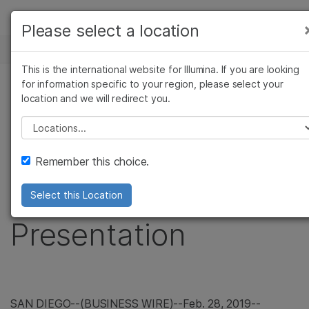
製品
Please select a location
お気に入りの分野を選択すると、関連性の高い
ニュースセンター
ソリューション
コンテンツへのリンクが表示されます:
This is the international website for Illumina. If you are looking
Skip to content
ラーニング
for information specific to your region, please select your
がん研究
臨床オンコロジー
プレスリリース
location and we will redirect you.
微生物研究
生殖医学
企業情報
Illumina to Webcast
農学研究
遺伝性および希少疾患
Please select a location
複雑な疾患
研究
サポート
Upcoming Investor
Remember this choice.
お気に入りの分野を選択
Conference
Select this Location
Presentation
SAN DIEGO
--(BUSINESS WIRE)--Feb. 28, 2019--