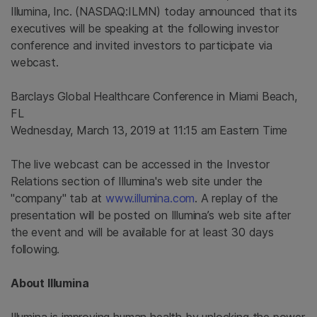
Illumina, Inc.
(NASDAQ:ILMN) today announced that its
executives will be speaking at the following investor
conference and invited investors to participate via
webcast.
Barclays Global Healthcare Conference
in
Miami Beach,
FL
Wednesday, March 13, 2019
at
11:15 am Eastern Time
The live webcast can be accessed in the Investor
Relations section of
Illumina's
web site under the
"company" tab at
www.illumina.com
. A replay of the
presentation will be posted on Illumina’s web site after
the event and will be available for at least 30 days
following.
About
Illumina