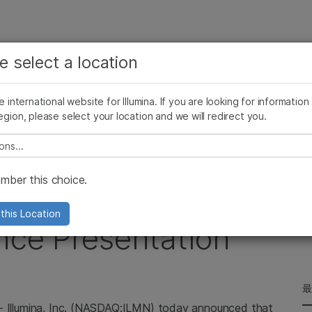
お気に入りの分野を選択すると、関連性の高いコンテン
ング
企業情報
サポート
お気に入
e select a location
ツへのリンクが表示されます:
リース
イメージ & マルチメディア
SomaLogicとイルミナの統合
がん研究
臨床オンコロジー
he international website for Illumina. If you are looking for information
微生物研究
生殖医学
egion, please select your location and we will redirect you.
a to Webcast Upcoming Investor Conference Presentation
農学研究
遺伝性および希少疾患研究
複雑な疾患
e select a location
ber this choice.
cast Upcoming
this Location
nce Presentation
--
Illumina, Inc.
(NASDAQ:ILMN) today announced that