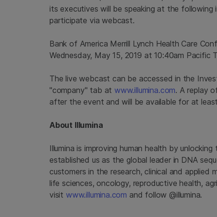
its executives will be speaking at the following
participate via webcast.
Bank of America Merrill Lynch Health Care Con
Wednesday, May 15, 2019
at
10:40am Pacific 
The live webcast can be accessed in the Inves
"company" tab at
www.illumina.com
. A replay o
after the event and will be available for at leas
About
Illumina
Illumina
is improving human health by unlocking
established us as the global leader in DNA seq
customers in the research, clinical and applied 
life sciences, oncology, reproductive health, a
visit
www.illumina.com
and follow @illumina.