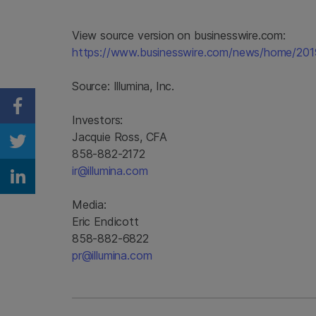
View source version on businesswire.com:
https://www.businesswire.com/news/home/20
Source:
Illumina, Inc.
Share on Facebook
Investors:
Jacquie Ross, CFA
Share on Twitter
858-882-2172
ir@illumina.com
Share on Linkedin
Media:
Eric Endicott
858-882-6822
pr@illumina.com