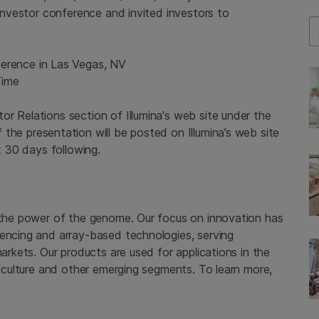
 investor conference and invited investors to
Se
ference
in
Las Vegas, NV
Time
tor Relations section of
Illumina's
web site under the
f the presentation will be posted on Illumina’s web site
t 30 days following.
 the power of the genome. Our focus on innovation has
uencing and array-based technologies, serving
markets. Our products are used for applications in the
griculture and other emerging segments. To learn more,