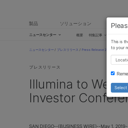
製品
ソリューション
ラーニ
Pleas
ニュースセンター
概要
特集記事
プレスリ
This is t
Skip to content
to your r
ニュースセンター
/
プレスリリース
/
Press Release 2019
/
Illumin
Pleas
プレスリリース
Remem
Illumina to Web
Select 
Investor Confere
SAN DIEGO
--(BUSINESS WIRE)--May 1, 2019