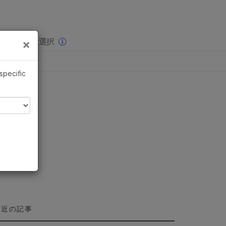
×
りの分野を選択
×
 specific
最近の記事