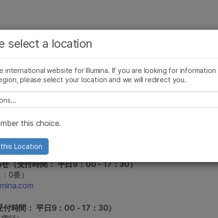
お気に入りの分野を選択すると、関連性の高いコンテン
ング
企業情報
サポート
お気に入
e select a location
ツへのリンクが表示されます:
がん研究
臨床オンコロジー
he international website for Illumina. If you are looking for information
微生物研究
生殖医学
egion, please select your location and we will redirect you.
農学研究
遺伝性および希少疾患研究
e select a location
複雑な疾患
00 - 17：00）
ber this choice.
11-5011
na.com
this Location
受付時間： 平日9：00 - 17：30）
線：0番）
umina.com
間： 平日9：00 - 17：30）