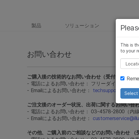
製品
ソリューション
ラーニ
Pleas
This is t
to your r
お問い合わせ
Pleas
ご購入後の技術的なお問い合わせ（受付時間： 平日9：
Remem
- 電話によるお問い合わせ： フリーダイヤル： 0800-1
- Emailによるお問い合わせ：
techsupport@illumi
Select 
ご注文後のオーダー状況、出荷に関するお問い合わせ（
- 電話によるお問い合わせ： 03-4578-2800（内
- Emailによるお問い合わせ：
customerservice@ill
その他、ご購入前のご相談などのお問い合わせ （受付時