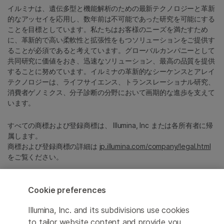
イルミナは、遺伝多型と機能解析のための最新テクノロジーと革新
的なアッセイを応用し、数年前は不可能であった研究を可能にする
ことを目標としています。私たちはお客様のニーズを満たすため
に、革新的で高い柔軟性と拡張性をもつソリューションをご提供す
ることが必須であると考えています。グローバルカンパニーとして
共同研究に価値をおき、迅速なソリューション、最高の品質を提供
することに努めています。イルミナの革新的なシーケンスとアレイ
テクノロジーは、ライフサイエンス、トランスレーショナル研究、
消費者ゲノミクス、分子診断の分野において画期的な進歩を支えて
います。
すべての商標および登録商標は、 Illumina, Inc または各所有者に帰
属します。
商標および登録商標の詳細は
jp.illumina.com/company/legal.html
をご覧ください。
Cookie Management Center
Cookie preferences
プライバシーポリシ
Illumina, Inc. and its subdivisions use cookies
to tailor website content and provide you