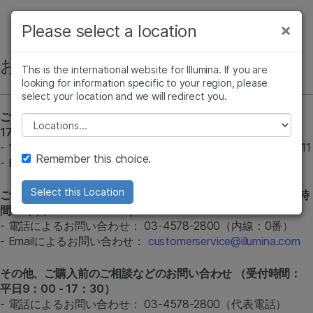
製品
×
Please select a location
×
お気に入りの分野を選択すると、関連性の
ソリューション
高いコンテンツへのリンクが表示されます:
お問い合わせ
This is the international website for Illumina. If you are
looking for information specific to your region, please
ラーニング
がん研究
臨床オンコロジー
select your location and we will redirect you.
微生物研究
生殖医学
ご購入後の技術的なお問い合わせ（受付時間： 平日9：00 -
企業情報
Please select a location
農学研究
遺伝性および希少疾
17：00）
複雑な疾患
患研究
- 電話によるお問い合わせ： フリーダイヤル： 0800-111-5011
サポート
Remember this choice.
- Emailによるお問い合わせ：
techsupport@illumina.com
お気に入りの分野を選択
Select this Location
ご注文後のオーダー状況、出荷に関するお問い合わせ（受付時
間： 平日9：00 - 17：30）
- 電話によるお問い合わせ： 03-4578-2800（内線：0番）
- Emailによるお問い合わせ：
customerservice@illumina.com
その他、ご購入前のご相談などのお問い合わせ （受付時間：
平日9：00 - 17：30）
- 電話によるお問い合わせ： 03-4578-2800（代表電話）