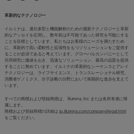
革新的なテクノロジー
イルミナは、遺伝多型と機能解析のための最新テクノロジーと革新
的なアッセイを応用し、数年前は不可能であった研究を可能にする
ことを目標としています。私たちはお客様のニーズを満たすため
に、革新的で高い柔軟性と拡張性をもつソリューションをご提供す
ることが必須であると考えています。グローバルカンパニーとして
共同研究に価値をおき、迅速なソリューション、最高の品質を提供
することに努めています。イルミナの革新的なシーケンスとアレイ
テクノロジーは、ライフサイエンス、トランスレーショナル研究、
消費者ゲノミクス、分子診断の分野において画期的な進歩を支えて
います。
すべての商標および登録商標は、 Illumina, Inc または各所有者に帰
属します。
商標および登録商標の詳細は
jp.illumina.com/company/legal.html
をご覧ください。