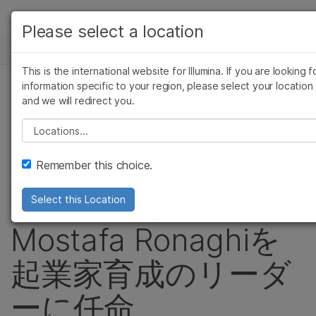
製品
Please select a location
お気に入りの分野を選択すると、関連性の高いコ
ニュースセンター
ソリューション
ンテンツへのリンクが表示されます:
This is the international website for Illumina. If you are looking f
Skip to content
ラーニング
information specific to your region, please select your location
がん研究
臨床オンコロジー
プレスリリース
and we will redirect you.
微生物研究
生殖医学
企業情報
イルミナが最高技術
農学研究
遺伝性および希少疾患
Please select a location
複雑な疾患
研究
サポート
責任者としてAlex
Remember this choice.
お気に入りの分野を選択
Aravanisを迎え、
Select this Location
Mostafa Ronaghiを
起業家育成のリーダ
ーに任命