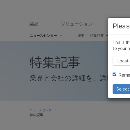
製品
ソリューション
ラーニ
Pleas
ニュースセンター
概要
特集記事
プレスリ
This is t
Skip to content
to your r
特集記事
Pleas
Remem
業界と会社の詳細を、詳細かつ
Select 
ニュースセンター:
特集記事