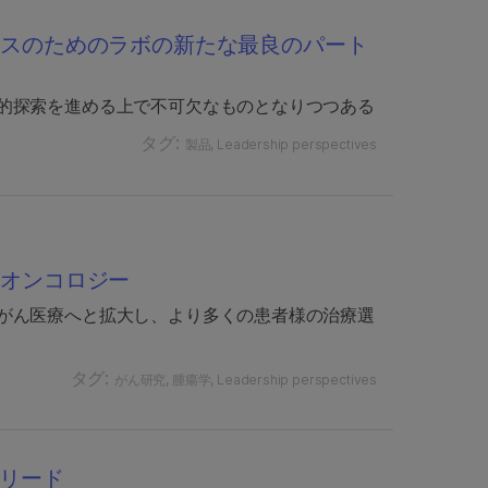
クスのためのラボの新たな最良のパート
的探索を進める上で不可欠なものとなりつつある
タグ:
製品
Leadership perspectives
ンオンコロジー
がん医療へと拡大し、より多くの患者様の治療選
タグ:
がん研究
腫瘍学
Leadership perspectives
をリード