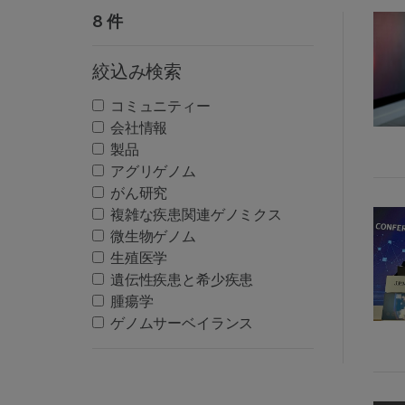
8 件
絞込み検索
コミュニティー
会社情報
製品
アグリゲノム
がん研究
複雑な疾患関連ゲノミクス
微生物ゲノム
生殖医学
遺伝性疾患と希少疾患
腫瘍学
ゲノムサーベイランス