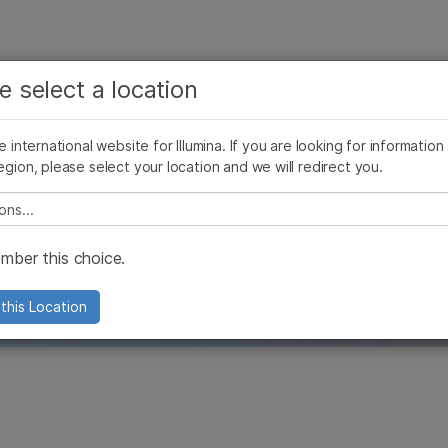
お気に入りの分野を選択すると、関連性の高いコンテン
ング
企業情報
サポート
お気に入
e select a location
ツへのリンクが表示されます:
リース
イメージ & マルチメディア
SomaLogicとイルミナの統合
がん研究
臨床オンコロジー
he international website for Illumina. If you are looking for information
微生物研究
生殖医学
egion, please select your location and we will redirect you.
農学研究
遺伝性および希少疾患研究
複雑な疾患
e select a location
ber this choice.
オリジナルなニュース、インタビュー、
this Location