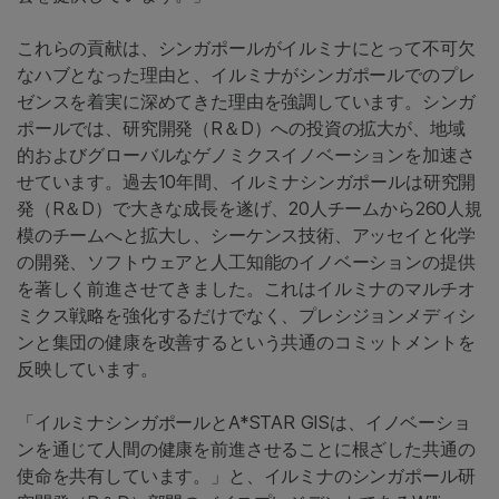
これらの貢献は、シンガポールがイルミナにとって不可欠
なハブとなった理由と、イルミナがシンガポールでのプレ
ゼンスを着実に深めてきた理由を強調しています。シンガ
ポールでは、研究開発（R＆D）への投資の拡大が、地域
的およびグローバルなゲノミクスイノベーションを加速さ
せています。過去10年間、イルミナシンガポールは研究開
発（R＆D）で大きな成長を遂げ、20人チームから260人規
模のチームへと拡大し、シーケンス技術、アッセイと化学
の開発、ソフトウェアと人工知能のイノベーションの提供
を著しく前進させてきました。これはイルミナのマルチオ
ミクス戦略を強化するだけでなく、プレシジョンメディシ
ンと集団の健康を改善するという共通のコミットメントを
反映しています。
「イルミナシンガポールとA*STAR GISは、イノベーショ
ンを通じて人間の健康を前進させることに根ざした共通の
使命を共有しています。」と、イルミナのシンガポール研