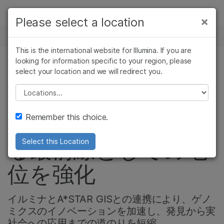
製品
×
Please select a location
×
お気に入りの分野を選択すると、関連性の
ニュースセンター
ソリューション
高いコンテンツへのリンクが表示されます:
This is the international website for Illumina. If you are
Skip to content
ラーニング
looking for information specific to your region, please
がん研究
臨床オンコロジー
select your location and we will redirect you.
集団ゲノミクス, プレシジョンヘルス, 会社情報
微生物研究
生殖医学
企業情報
農学研究
遺伝性および希少疾
Please select a location
シンガポールが世界
複雑な疾患
患研究
サポート
Remember this choice.
のゲノミクスにおけ
お気に入りの分野を選択
る最前線としての地
Select this Location
位を強化
イルミナとA*STAR GISとの連携により、ゲノ
ミクスのイノベーションを加速し、発見から実
社会への応用までの道のりを短縮