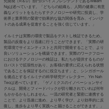
究開発（R＆D）部門のバイスプレジデントであるWilliam
Ngは述べています。「どちらの組織も、人間の健康に有意
義なメリットをもたらすテクノロジーや研究に投資し、学
術界と業界間の緊密で効果的な協力関係を育み、インパク
トのある成果を促進することを強く信じています。」
イルミナは実際の環境で製品をテストし検証できるため、
製品の反復をより迅速に行うことができます。「実際の研
究環境でサイエンティストと共同で開発することで、より
良いソリューションを構築できます。実際のワークフロー
におけるテクノロジーの検証は、私たちが提供するものが
ロバストで拡張性があり、お客様の要求に応えられる状態
であることを保証するのに役立ちます」と、シンガポール
を拠点とするイルミナの科学研究ディレクター、Yin Nah
Teoは述べています。「ゲノミクスのイノベーションサイ
クルは、開発とフィードバックが切り離されていれば何年
もかかるかもしれません。一流の研究者と緊密に連携する
ことで、より迅速に進め、より早く学び、より効率的に反
復し、進歩をより早く実践へと届けることができます。」