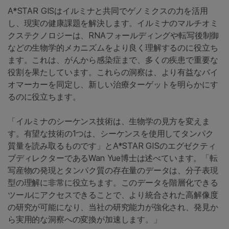
A*STAR GISはイルミナと共同でゲノミクスの力を活用
し、現実の健康課題を解決します。イルミナのマルチオミ
クステクノロジーは、RNAフォールディングや転写後制御
などの生物学的メカニズムをより良く理解するのに役立ち
ます。これは、がんから感染症まで、多くの疾患で重要な
役割を果たしています。これらの洞察は、より有益なバイ
オマーカーを同定し、新しい治療ターゲットを明らかにす
るのに役立ちます。
「イルミナのシーケンス技術は、生物学の見方を変えま
す。有望な技術の1つは、シーケンスを使用してタンパク
質量を読み取るものです」とA*STAR GISのエグゼクティ
ブディレクターであるWan Yue博士は述べています。「転
写産物の発現とタンパク質の存在量のデータは、分子表現
型の理解に非常に役立ちます。このデータを階層化できる
ツールにアクセスできることで、より統合された高解像度
の研究が可能になり、当社の研究能力が強化され、発見か
ら実用的な洞察への変換が加速します。」