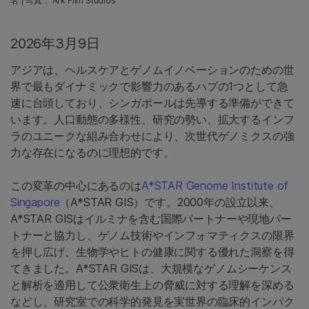
名 | 写真： Ark Film Studios
2026年3月9日
アジアは、ヘルスケアとゲノムイノベーションのための世
界で最もダイナミックで影響力のあるハブの1つとして急
速に台頭しており、シンガポールは先導する準備ができて
います。人口動態の多様性、研究の勢い、拡大するインフ
ラのユニークな組み合わせにより、次世代ゲノミクスの強
力な存在になるのに理想的です。
この変革の中心にあるのは
A*STAR Genome Institute of
Singapore
（A*STAR GIS）です。2000年の設立以来、
A*STAR GISはイルミナを含む国際パートナーや現地パー
トナーと協力し、ゲノム技術やインフォマティクスの限界
を押し広げ、生物学やヒトの健康に関する優れた洞察を得
てきました。A*STAR GISは、大規模なゲノムシーケンス
と解析を適用して公衆衛生上の脅威に対する理解を深める
などし、研究室での科学的発見を実世界の臨床的インパク