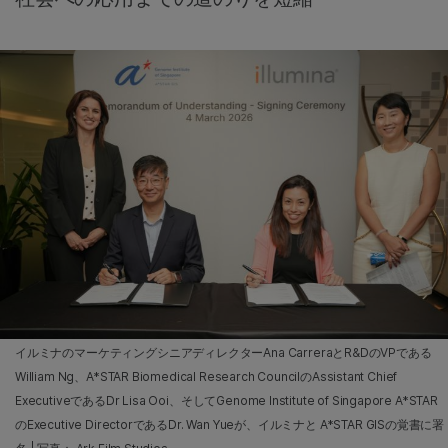
イルミナのマーケティングシニアディレクターAna CarreraとR&DのVPである
William Ng、A*STAR Biomedical Research CouncilのAssistant Chief
ExecutiveであるDr Lisa Ooi、そしてGenome Institute of Singapore A*STAR
のExecutive DirectorであるDr. Wan Yueが、イルミナと A*STAR GISの覚書に署