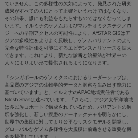
ていません。この多様性の欠如によって、発見された研究
成果がすべての人にとって正確というわけではなくなり、
その結果、誰にも利益をもたらすものではなくなってしま
います。イルミナのゲノムおよびマルチオミクステクノロ
ジーへの早期アクセスの可能性により、A*STAR GISはア
ジアの多様性をよりよく反映し、ゲノムバリアントのより
完全な特性評価を可能にするエビデンスとリソースを拡大
できます。これにより、新たな診断と治療法が世界中の
人々によりよい形で提供されるようになります。
「シンガポールのゲノミクスにおけるリーダーシップは、
高品質のアジアの生物学的データと洞察を生み出す能力に
基づいています」と、イルミナのAPAC地域責任者である
Nilesh Shahは述べています。「さらに、アジア太平洋地域
は多民族コホートで構成されているため、バリアントの解
釈を強化し、新しい疾患のアーキテクチャを明らかにし、
世界中の集団に対してより公平なリスクモデルを開発し、
グローバルなゲノム多様性を大規模に前進させる重要な機
会を提供しています。」