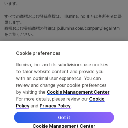
います。
すべての商標および登録商標は、 Illumina, Inc または各所有者に帰
属します。
商標および登録商標の詳細は
jp.illumina.com/company/legal.html
をご覧ください。
Cookie Management Center
Cookie preferences
プライバシーポリシ
Illumina, Inc. and its subdivisions use cookies
to tailor website content and provide you
with an optimal user experience. You can
review and change your cookie preferences
© 2026 Illumina, Inc. All rights reserved.
by visiting the
Cookie Management Center
.
For more details, please review our
Cookie
このページは機械翻訳を利用しております。なるべく正確な翻訳を
提供するために合理的な努力をしていますが、完全に正確な翻訳と
Policy
and
Privacy Policy
.
は限りませんので、あらかじめご了承ください。公式なコンテンツ
は英語版となります。
Got it
Cookie Management Center