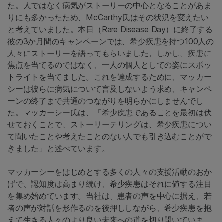
た。人ではなく病気がストーリーの中心となることがあま
りにも多かったため、McCarthy氏はその状況を変えたい
と考えていました。本日（Rare Disease Day）に終了する
彼の3か月間のキャンペーンでは、希少疾患を持つ100人の
人々にストーリーを語ってもらいました。しかし、疾患に
焦点を当てるのではなく、一人の個人としての姿にスポッ
トライトを当てました。これを達成するために、マッカー
シーは彼らに病気について言及しないよう求め、キャンペ
ーンの終了まで共通のつながりを明らかにしませんでし
た。マッカーシー氏は、「希少疾患であることを最初は伏
せておくことで、ストーリーテリングは、希少疾患につい
て聞いたことや考えたことのない人でも引き込むことがで
きました」と述べています。
マッカーシーをはじめとする多くの人々の支援活動のおか
げで、認知度は高まり続け、希少疾患はそれに値する注目
を集め始めています。当社は、患者の声を中心に据え、若
者の声が対話を形作るのを後押ししながら、希少疾患を抱
えて生きる人々のより良い未来への道を切り開いていま