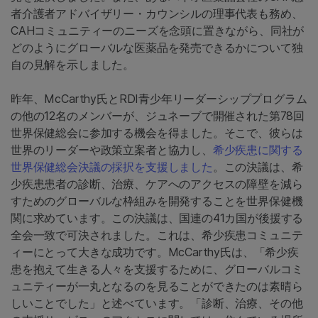
者介護者アドバイザリー・カウンシルの理事代表も務め、
CAHコミュニティーのニーズを念頭に置きながら、同社が
どのようにグローバルな医薬品を発売できるかについて独
自の見解を示しました。
昨年、McCarthy氏とRDI青少年リーダーシッププログラム
の他の12名のメンバーが、ジュネーブで開催された第78回
世界保健総会に参加する機会を得ました。そこで、彼らは
世界のリーダーや政策立案者と協力し、
希少疾患に関する
世界保健総会決議の採択を支援しました
。この決議は、希
少疾患患者の診断、治療、ケアへのアクセスの障壁を減ら
すためのグローバルな枠組みを開発することを世界保健機
関に求めています。この決議は、国連の41カ国が後援する
全会一致で可決されました。これは、希少疾患コミュニテ
ィーにとって大きな成功です。McCarthy氏は、「希少疾
患を抱えて生きる人々を支援するために、グローバルコミ
ュニティーが一丸となるのを見ることができたのは素晴ら
しいことでした」と述べています。「診断、治療、その他