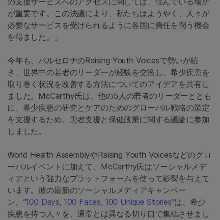
の支援サービスへのアクセスに関しては、住んでいる場所
が重要です。この決議により、私たちはようやく、人々が
必要なサービスを受けられるように各国に責任を問う機会
を得ました。」
今年も、バルセロナのRaising Youth Voicesで勢いが続
き、世界中の若者のリーダーが経験を交換し、希少疾患を
取り巻く状況を改善する方法についてのアイデアを共有し
ました。McCarthy氏は、他の5人の若者のリーダーととも
に、希少疾患の研究とケアのためのグローバル戦略の策定
を支援するため、患者支援と保健政策に関する議論に参加
しました。
World Health AssemblyやRaising Youth Voicesなどのグロ
ーバルイベントに加えて、McCarthy氏はソーシャルメデ
ィアという強力なプラットフォームを使って影響を与えて
います。彼の最新のソーシャルメディアキャンペー
ン、“
100 Days, 100 Faces, 100 Unique Stories
”は、希少
疾患を持つ人々を、通常とは異なる切り口で集結させまし