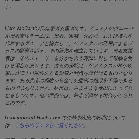
す。
Liam McCarthy氏は患者支援者です。イルミナのグローバ
ル患者支援チームは、患者、家族、介護者、および彼らを
代表するグループと協力して、ゲノミクスの活用によるプ
ラスの影響を訴え、その証拠を確立しています。患者支援
者は、そのストーリーを分かち合う時間に対して報酬を受
ける場合があります。彼らの経験は、ゲノミクスが希少疾
患に及ぼす可能性のある影響と利点を裏付けるものとなり
ます。ある患者の経験から全ての症例の結果を予測できる
ものではありません。結果は、さまざまな要因によって異
なるものです。他の症例では、結果が異なる場合がみられ
るのです。
Undiagnosed Hackathonでの希少疾患の解明について
は、
こちらのリンクをご覧ください
。