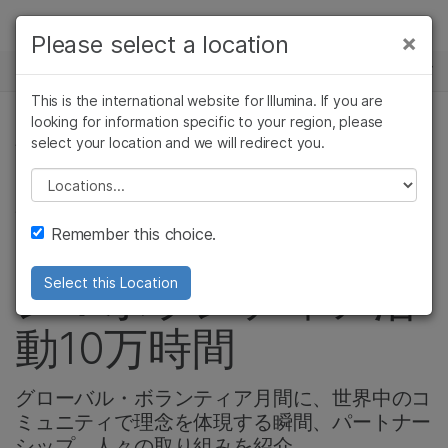
製品
×
Please select a location
×
お気に入りの分野を選択すると、関連性の
ニュースセンター
ソリューション
高いコンテンツへのリンクが表示されます:
This is the international website for Illumina. If you are
Skip to content
ラーニング
looking for information specific to your region, please
がん研究
臨床オンコロジー
select your location and we will redirect you.
会社情報, コミュニティー
微生物研究
生殖医学
企業情報
農学研究
遺伝性および希少疾
Please select a location
社員が達成したイル
複雑な疾患
患研究
サポート
Remember this choice.
ミナのマイルストー
お気に入りの分野を選択
ン：ボランティア活
Select this Location
動10万時間
グローバル・ボランティア月間に、世界中のコ
ミュニティで理念を体現する瞬間、パートナー
シップ、人々の取り組みを紹介