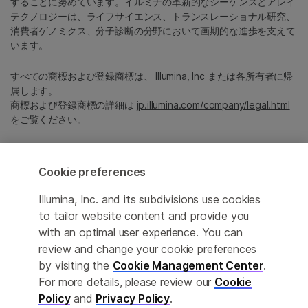
することに努めています。イルミナの革新的なシーケンスとアレイ
テクノロジーは、ライフサイエンス、トランスレーショナル研究、
消費者ゲノミクス、分子診断の分野において画期的な進歩を支えて
います。
すべての商標および登録商標は、 Illumina, Inc または各所有者に帰
属します。
商標および登録商標の詳細は
jp.illumina.com/company/legal.html
をご覧ください。
Cookie Management Center
Cookie preferences
プライバシーポリシ
Illumina, Inc. and its subdivisions use cookies
to tailor website content and provide you
with an optimal user experience. You can
© 2026 Illumina, Inc. All rights reserved.
review and change your cookie preferences
by visiting the
Cookie Management Center
.
このページは機械翻訳を利用しております。なるべく正確な翻訳を
For more details, please review our
Cookie
提供するために合理的な努力をしていますが、完全に正確な翻訳と
Policy
and
Privacy Policy
.
は限りませんので、あらかじめご了承ください。公式なコンテンツ