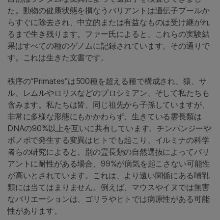
た。動物の健康状態を損なうバリアントは遺伝子プールか
らすぐに除去され、中立的または有益なものは受け継がれ
るまで生き残ります。ファー氏によると、これらの実験結
果はすべての種のゲノムに記録されています。その通りで
す。これは生きた文書です。
秩序の“Primates”は500種を超える種で構成され、猿、サ
ル、レムルやロリスなどのプロシミアン、そして私たちも
含みます。私たちは皆、同じ祖先から子孫していますが、
非常に多様な形態にもかかわらず、生きている霊長類は
DNAの90%以上を互いに共有しています。チンパンジーや
ボノボで発生する変異はヒトでも起こり、イルミナの科学
者らの研究によると、別の霊長類の自然選抜によってバリ
アントに耐性がある場合、99%が病気を起こさない可能性
が高いとされています。これは、より遠い関係にある哺乳
類には当てはまりません。例えば、マウスやイヌでは無害
なバリエーションは、ゴリラやヒトでは病原性がある可能
性があります。