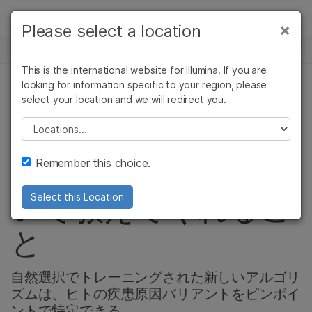
製品
×
Please select a location
×
お気に入りの分野を選択すると、関連性の
ニュースセンター
ソリューション
高いコンテンツへのリンクが表示されます:
This is the international website for Illumina. If you are
Skip to content
ラーニング
looking for information specific to your region, please
がん研究
臨床オンコロジー
select your location and we will redirect you.
遺伝性疾患と希少疾患, 集団ゲノミクス
微生物研究
生殖医学
企業情報
農学研究
遺伝性および希少疾
Please select a location
霊長類の親戚が私た
複雑な疾患
患研究
サポート
Remember this choice.
ち自身のゲノムにつ
お気に入りの分野を選択
いて教えてくれるこ
Select this Location
と
自然選択でトレーニングされた新しいアルゴリ
ズムは、ヒトの疾患原因バリアントをピンポイ
ントで特定できる