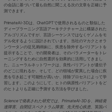
の会話に基づいて最も自然に聞こえる次の文章を正確に予
測できます。
PrimateAI-3Dは、ChatGPTで使用されるものと類似した
ディープラーニング言語アーキテクチャー上に構築された
アルゴリズムですが、言語シーケンスではなくゲノムをモ
デル化するように設計されています。当社のマカクとオラ
ンウータンの従兄弟姉妹に、疾患を除外するバリアントを
提示することで、その開発者は、そのパラメーターをトレ
ーニングするために自然選択を効果的に活用してきまし
た。ニューラルネットワークは、良性バリアントが遺伝子
のどこに現れるか、そして、どの領域が変異した場合に疾
患を引き起こす可能性が高いか、排除プロセスによって学
習します。このようにして、ヒトの病原性バリアントをど
のヒトよりも正確に予測する方法を学びました。
Scienceで発表された研究では、PrimateAI-3Dを、神経発
達障害、自閉症スペクトラム障害、先天性心疾患、
英国バ