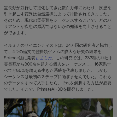
霊長類が並行して進化してきた数百万年にわたり、疾患を
引き起こす変異は自然選択によって排除されてきました。
そのため、現代の霊長類をシーケンスすることで、どのバ
リアントが疾患
の原因
ではないかの知識を向上させること
ができます。
イルミナのサイエンティストは、24カ国の研究者と協力し
て、4つの論文で霊長類ゲノムの膨大な研究の結果を
Science誌に発表
しました
。この研究では、233種の非ヒト
霊長類から800名を超える個人をシーケンスし、16家系す
べてと86%を超える生きた系統を代表しました。しかし、
シーケンスは最初のステップに過ぎませんでした。これら
のデータをすべて入手したら、それを解釈する方法が必要
でした。そこで、PrimateAI-3Dを開発しました。