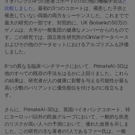
イオバンクの4つの患者コホートの15の他の機械学習法
と
比較しました
。最初の3つのコホートは、罹患した子供と
罹患していない両親の両方をシーケンスした、これまでで
最大の研究の一部です。対照的に、UK Biobankの50万の
ゲノムは、大半が一般集団の健康なメンバーからのもので
す。この研究では、国立衛生研究所のClinVarデータベース
およびその他のデータセットにおけるアルゴリズムも評価
しました。
6つの異なる臨床ベンチマークにおいて、PrimateAI-3Dは
他のすべての既存の手法をはるかに上回りました。これら
の結果は、研究者が人の健康に影響を与える可能性が最も
高い少数のバリアントに優先順位を付けるのに役立ちま
す。
さらに、PrimateAI-3Dは、英国バイオバンクコホート、特
にヨーロッパ以外の民族グループにおいて、一般的な疾患
のリスクが高い人々の予測において、優れた改善を示しま
した。この研究の主な著者の1人であるファー氏は、一般