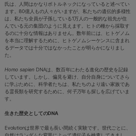
氏は、人間はかなりボトルネックになっていると述べてい
ます。80億人もの人々がいますが、私たちの遺伝的多様性
は、私たち全員が子孫している1万人の一般的な祖先が住
んでいる元の集団のように見えます。ヒトの種から採取す
るのに十分な情報はありません。数年前には、ヒトゲノム
を本当に理解するために、ヒトゲノムシーケンスに含まれ
るデータでは十分ではなかったことが明らかになりまし
た。
Homo sapien
DNAは、数百年にわたる進化の歴史を記録
しています。しかし、偏見を避け、自分自身についてさら
に学ぶために、科学者たちは、私たちのより遠い家族であ
る霊長類を研究するために、何
千万
年も探しを広げていま
す。
生きた歴史としてのDNA
Evolutionは世界で最も長い間続く実験です。世代ごとに、
自然はランダムな変異によって遺伝子を検査してきまし