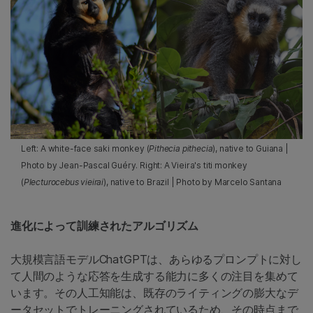
Left: A white-face saki monkey (
Pithecia pithecia
), native to Guiana |
Photo by Jean-Pascal Guéry. Right: A Vieira's titi monkey
(
Plecturocebus vieirai
), native to Brazil | Photo by Marcelo Santana
進化によって訓練されたアルゴリズム
大規模言語モデルChatGPTは、あらゆるプロンプトに対し
て人間のような応答を生成する能力に多くの注目を集めて
います。その人工知能は、既存のライティングの膨大なデ
ータセットでトレーニングされているため、その時点まで