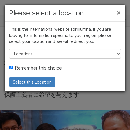
製品
×
Please select a location
×
お気に入りの分野を選択すると、関連性の
ニュースセンター
ソリューション
高いコンテンツへのリンクが表示されます:
This is the international website for Illumina. If you are
Skip to content
ラーニング
looking for information specific to your region, please
がん研究
臨床オンコロジー
select your location and we will redirect you.
コミュニティー
微生物研究
生殖医学
企業情報
農学研究
遺伝性および希少疾
Please select a location
絶滅危惧種の魚がシ
複雑な疾患
患研究
サポート
Remember this choice.
ーケンスされる
お気に入りの分野を選択
Select this Location
賞賛された商業魚は、進化の歴史に光を当て、
保護主義者に希望を与えます