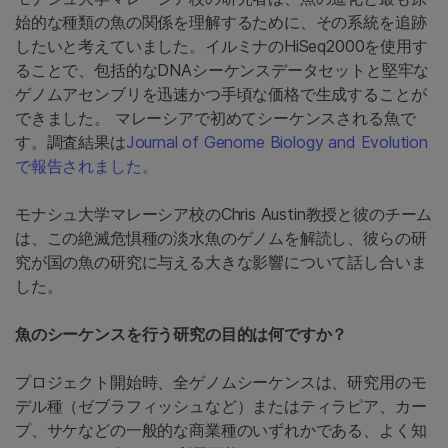
始的な種類の魚の関係を理解するために、その系統を追跡
したいと考えていました。イルミナのHiSeq2000を使用す
ることで、包括的なDNAシーケンスデータセットと堅牢な
ゲノムアセンブリを迅速かつ手頃な価格で生成することが
できました。 マレーシアで初めてシーケンスされる魚で
す。調査結果は
Journal of Genome Biology and Evolution
で報告されました。
モナシュ大学マレーシア校のChris Austin教授と彼のチーム
は、この絶滅危惧種の淡水魚のゲノムを解読し、彼らの研
究が国の魚の研究に与える大きな影響について話し合いま
した。
魚のシーケンスを行う研究の目的は何ですか？
プロジェクト開始時、全ゲノムシーケンスは、研究用のモ
デル種（ゼブラフィッシュなど）またはティラピア、カー
プ、サケなどの一般的な商業種のいずれかである、よく知