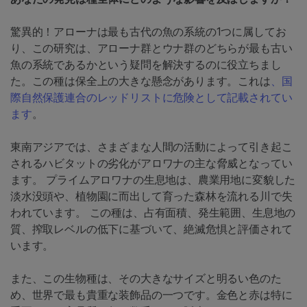
驚異的！アローナは最も古代の魚の系統の1つに属してお
り、この研究は、アローナ群とウナ群のどちらが最も古い
魚の系統であるかという疑問を解決するのに役立ちまし
た。この種は保全上の大きな懸念があります。これは
、国
際自然保護連合のレッドリストに危険として記載されてい
ます
。
東南アジアでは、さまざまな人間の活動によって引き起こ
されるハビタットの劣化がアロワナの主な脅威となってい
ます。 プライムアロワナの生息地は、農業用地に変貌した
淡水没頭や、植物園に而出して育った森林を流れる川で失
われています。 この種は、占有面積、発生範囲、生息地の
質、搾取レベルの低下に基づいて、絶滅危惧と評価されて
います。
また、この生物種は、その大きなサイズと明るい色のた
め、世界で最も貴重な装飾品の一つです。金色と赤は特に