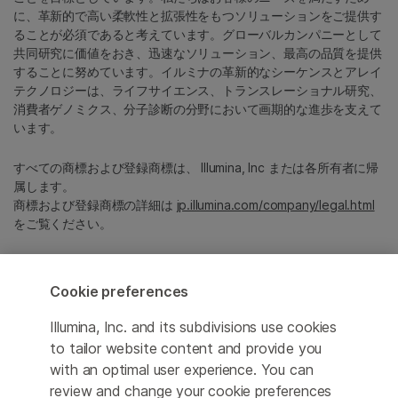
に、革新的で高い柔軟性と拡張性をもつソリューションをご提供す
ることが必須であると考えています。グローバルカンパニーとして
共同研究に価値をおき、迅速なソリューション、最高の品質を提供
することに努めています。イルミナの革新的なシーケンスとアレイ
テクノロジーは、ライフサイエンス、トランスレーショナル研究、
消費者ゲノミクス、分子診断の分野において画期的な進歩を支えて
います。
すべての商標および登録商標は、 Illumina, Inc または各所有者に帰
属します。
商標および登録商標の詳細は
jp.illumina.com/company/legal.html
をご覧ください。
Cookie Management Center
Cookie preferences
プライバシーポリシ
Illumina, Inc. and its subdivisions use cookies
to tailor website content and provide you
with an optimal user experience. You can
© 2026 Illumina, Inc. All rights reserved.
review and change your cookie preferences