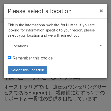
製品
×
Please select a location
×
お気に入りの分野を選択すると、関連性の
ニュースセンター
ソリューション
高いコンテンツへのリンクが表示されます:
This is the international website for Illumina. If you are
Skip to content
ラーニング
looking for information specific to your region, please
がん研究
臨床オンコロジー
select your location and we will redirect you.
コミュニティー, 生殖医学
微生物研究
生殖医学
企業情報
農学研究
遺伝性および希少疾
Please select a location
遺伝テクノロジーが
複雑な疾患
患研究
サポート
Remember this choice.
より多くの人々に情
お気に入りの分野を選択
報を与える方法
Select this Location
オーストラリアでは、遺伝カウンセリングサー
ビスであるEugeneは、親候補に対するケアの
サポートと一貫性の提供を目指しています