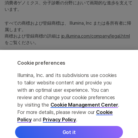
消費者ゲノミクス、分子診断の分野において画期的な進歩を支えて
います。
すべての商標および登録商標は、 Illumina, Inc または各所有者に帰
属します。
商標および登録商標の詳細は
jp.illumina.com/company/legal.html
をご覧ください。
Cookie Management Center
Cookie preferences
プライバシーポリシ
Illumina, Inc. and its subdivisions use cookies
to tailor website content and provide you
with an optimal user experience. You can
review and change your cookie preferences
© 2026 Illumina, Inc. All rights reserved.
by visiting the
Cookie Management Center
.
For more details, please review our
Cookie
このページは機械翻訳を利用しております。なるべく正確な翻訳を
提供するために合理的な努力をしていますが、完全に正確な翻訳と
Policy
and
Privacy Policy
.
は限りませんので、あらかじめご了承ください。公式なコンテンツ
は英語版となります。
Got it