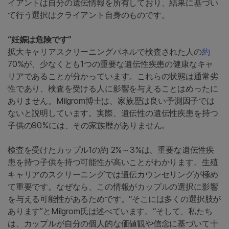
イアントは自分の遺伝情報を所有しており、結果に基づい
て行う選択はクライアント自身のものです。
“妊娠は危険です”
拡大キャリアスクリーニングパネルで検査された人の
約
70%が、少なくとも1つの重要な遺伝性疾患の健康なキャ
リアであることが分かっています。これらの状態は通常劣
性であり、検査を受ける人に影響を与えることはめったに
ありません。Milgrom博士は、家族歴は良い予測因子では
ないと説明しています。実際、遺伝性の遺伝性疾患を持つ
子供の
90%には、その家族歴がありません。
検査を受けたカップル
1の約 2%～3%は、重要な遺伝性疾
患を持つ子供を持つ可能性が高いことがわかります。生殖
キャリアのスクリーニングでは遺伝カウンセリングが極め
て重要です。なぜなら、この情報がカップルの選択に影響
を与える可能性があるためです。“そこには多くの選択肢が
あります”とMilgrom氏は述べています。“そして、私たち
は、カップルが自分の個人的な価値観や信念に基づいて十