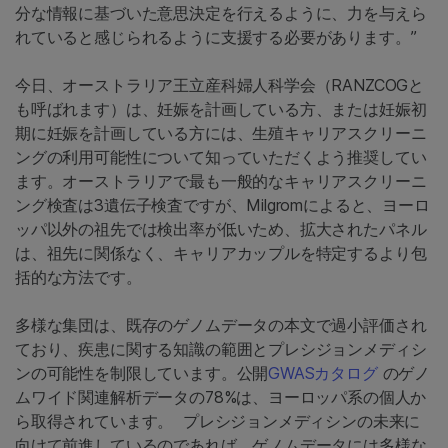
分な情報に基づいた意思決定を行えるように、力を与えら
れていると感じられるように支援する必要があります。”
今日、オーストラリア王立産科婦人科学会（RANZCOGと
も呼ばれます）は、妊娠を計画している方、または妊娠初
期に妊娠を計画している方には、生殖キャリアスクリーニ
ングの利用可能性について知っていただくよう推奨してい
ます。オーストラリアで最も一般的なキャリアスクリーニ
ング検査は3遺伝子検査ですが、Milgromによると、ヨーロ
ッパ以外の祖先では検出率が低いため、拡大されたパネル
は、祖先に関係なく、キャリアカップルを特定するより包
括的な方法です。
多様な集団は、既存のゲノムデータの本文で過小評価され
ており、疾患に関する知識の範囲とプレシジョンメディシ
ンの可能性を制限しています。公開
GWASカタログ
のゲノ
ムワイド関連解析データの78%は、ヨーロッパ系の個人か
ら取得されています。 プレシジョンメディシンの未来に
向けて前進しているのであれば、ゲノムデータには多様な