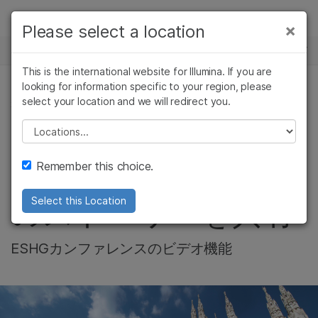
製品
×
Please select a location
×
お気に入りの分野を選択すると、関連性の
ニュースセンター
ソリューション
高いコンテンツへのリンクが表示されます:
This is the international website for Illumina. If you are
Skip to content
ラーニング
looking for information specific to your region, please
がん研究
臨床オンコロジー
select your location and we will redirect you.
がん研究, 複雑な疾患関連ゲノミクス
微生物研究
生殖医学
企業情報
農学研究
遺伝性および希少疾
Please select a location
Video: ヨーロッパの
複雑な疾患
患研究
サポート
Remember this choice.
お客様がゲノミクス
お気に入りの分野を選択
のストーリーを共有
Select this Location
ESHGカンファレンスのビデオ機能