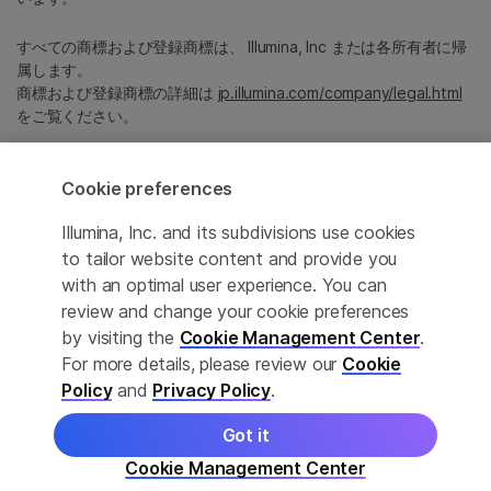
すべての商標および登録商標は、 Illumina, Inc または各所有者に帰
属します。
商標および登録商標の詳細は
jp.illumina.com/company/legal.html
をご覧ください。
Cookie Management Center
Cookie preferences
プライバシーポリシ
Illumina, Inc. and its subdivisions use cookies
to tailor website content and provide you
with an optimal user experience. You can
review and change your cookie preferences
© 2026 Illumina, Inc. All rights reserved.
by visiting the
Cookie Management Center
.
For more details, please review our
Cookie
このページは機械翻訳を利用しております。なるべく正確な翻訳を
提供するために合理的な努力をしていますが、完全に正確な翻訳と
Policy
and
Privacy Policy
.
は限りませんので、あらかじめご了承ください。公式なコンテンツ
は英語版となります。
Got it
Cookie Management Center