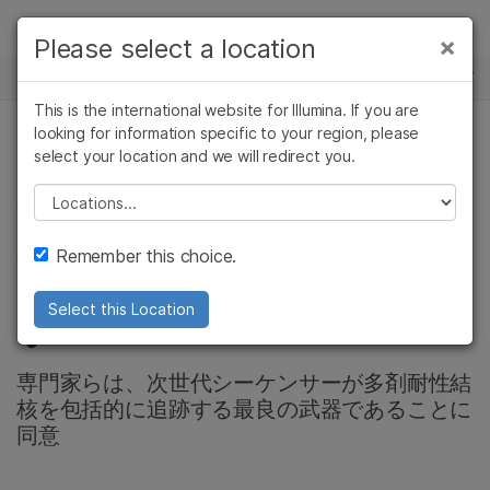
製品
×
Please select a location
×
お気に入りの分野を選択すると、関連性の
ニュースセンター
ソリューション
高いコンテンツへのリンクが表示されます:
This is the international website for Illumina. If you are
Skip to content
ラーニング
looking for information specific to your region, please
がん研究
臨床オンコロジー
select your location and we will redirect you.
プレシジョンヘルス, コミュニティー, 微生物ゲノム
微生物研究
生殖医学
企業情報
農学研究
遺伝性および希少疾
Please select a location
南アフリカにおける
複雑な疾患
患研究
サポート
Remember this choice.
薬剤耐性結核との闘
お気に入りの分野を選択
い
Select this Location
専門家らは、次世代シーケンサーが多剤耐性結
核を包括的に追跡する最良の武器であることに
同意