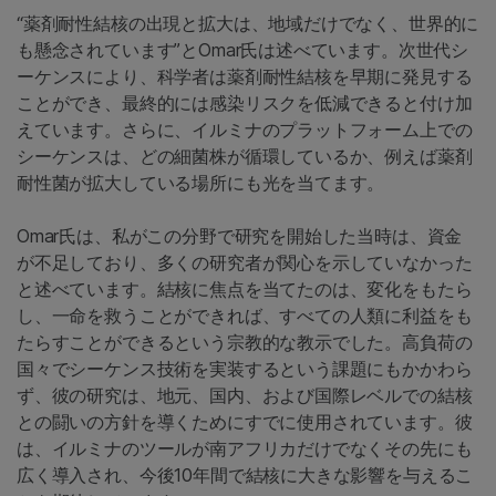
“薬剤耐性結核の出現と拡大は、地域だけでなく、世界的に
も懸念されています”とOmar氏は述べています。次世代シ
ーケンスにより、科学者は薬剤耐性結核を早期に発見する
ことができ、最終的には感染リスクを低減できると付け加
えています。さらに、イルミナのプラットフォーム上での
シーケンスは、どの細菌株が循環しているか、例えば薬剤
耐性菌が拡大している場所にも光を当てます。
Omar氏は、私がこの分野で研究を開始した当時は、資金
が不足しており、多くの研究者が関心を示していなかった
と述べています。結核に焦点を当てたのは、変化をもたら
し、一命を救うことができれば、すべての人類に利益をも
たらすことができるという宗教的な教示でした。高負荷の
国々でシーケンス技術を実装するという課題にもかかわら
ず、彼の研究は、地元、国内、および国際レベルでの結核
との闘いの方針を導くためにすでに使用されています。彼
は、イルミナのツールが南アフリカだけでなくその先にも
広く導入され、今後10年間で結核に大きな影響を与えるこ