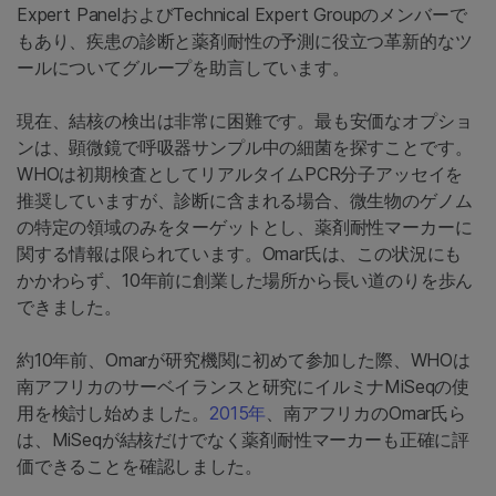
Expert PanelおよびTechnical Expert Groupのメンバーで
もあり、疾患の診断と薬剤耐性の予測に役立つ革新的なツ
ールについてグループを助言しています。
現在、結核の検出は非常に困難です。最も安価なオプショ
ンは、顕微鏡で呼吸器サンプル中の細菌を探すことです。
WHOは初期検査としてリアルタイムPCR分子アッセイを
推奨していますが、診断に含まれる場合、微生物のゲノム
の特定の領域のみをターゲットとし、薬剤耐性マーカーに
関する情報は限られています。Omar氏は、この状況にも
かかわらず、10年前に創業した場所から長い道のりを歩ん
できました。
約10年前、Omarが研究機関に初めて参加した際、WHOは
南アフリカのサーベイランスと研究にイルミナMiSeqの使
用を検討し始めました。
2015年
、南アフリカのOmar氏ら
は、MiSeqが結核だけでなく薬剤耐性マーカーも正確に評
価できることを確認しました。