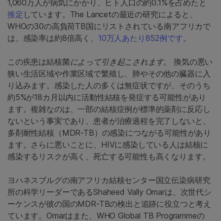
1,060万人が病気にかかり、ヒト人口の約0.1%を占めたと
推定
しています。The Lancetの最近の研究によると、
WHOの30の高負荷TB国にリストされている南アフリカで
は、感染率は約8倍高く、
10万人あたり852例です
。
この疾患は結核菌
によって引き起こされます。
換気の悪い
狭い生活区域や作業区域で繁殖し、肺やその他の臓器に入
り込みます。感染した人の多くは無症状ですが、そのうち
約5%が18カ月以内に活動性結核を発症する可能性があり
ます。複雑なのは、一部の結核症例が標準的薬剤に反応し
ないという事実であり、患者が治療過程を完了しないと、
多剤耐性結核（MDR-TB）の感染につながる可能性があり
ます。さらに悪いことに、HIVに感染している人は結核に
感染するリスクが高く、死亡する可能性も高くなります。
ヨハネスブルグの南アフリカ結核センター国立伝染病研究
所の科学リーダーであるShaheed Vally Omarは、次世代シ
ーケンスが彼の国のMDR-TBの検出と追跡に役立つと考え
ています。Omarはまた、WHO Global TB Programmeの