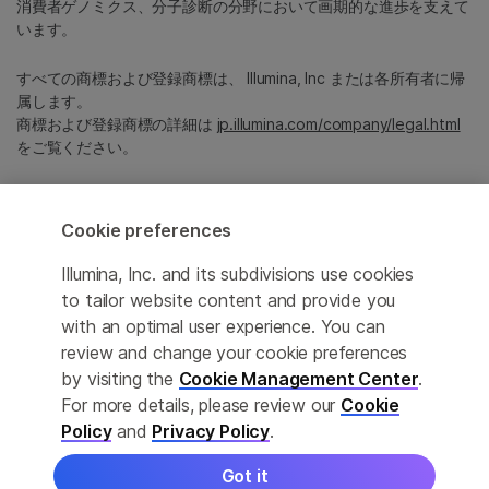
消費者ゲノミクス、分子診断の分野において画期的な進歩を支えて
います。
すべての商標および登録商標は、 Illumina, Inc または各所有者に帰
属します。
商標および登録商標の詳細は
jp.illumina.com/company/legal.html
をご覧ください。
Cookie Management Center
Cookie preferences
プライバシーポリシ
Illumina, Inc. and its subdivisions use cookies
to tailor website content and provide you
with an optimal user experience. You can
© 2026 Illumina, Inc. All rights reserved.
review and change your cookie preferences
by visiting the
Cookie Management Center
.
このページは機械翻訳を利用しております。なるべく正確な翻訳を
For more details, please review our
Cookie
提供するために合理的な努力をしていますが、完全に正確な翻訳と
Policy
and
Privacy Policy
.
は限りませんので、あらかじめご了承ください。公式なコンテンツ
は英語版となります。
Got it