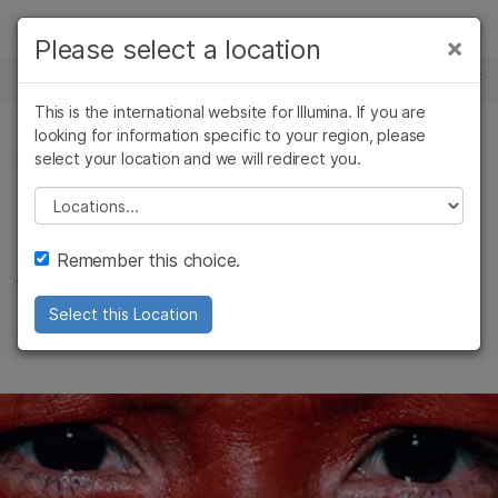
製品
×
Please select a location
×
お気に入りの分野を選択すると、関連性の
ニュースセンター
ソリューション
高いコンテンツへのリンクが表示されます:
This is the international website for Illumina. If you are
Skip to content
ラーニング
looking for information specific to your region, please
がん研究
臨床オンコロジー
select your location and we will redirect you.
微生物ゲノム
微生物研究
生殖医学
企業情報
農学研究
遺伝性および希少疾
Please select a location
Video: 古代ヒト微生
複雑な疾患
患研究
サポート
Remember this choice.
物叢
お気に入りの分野を選択
Select this Location
文明の病気を見つける