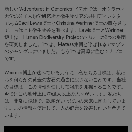
新しい“Adventures in Genomics”ビデオでは、オクラホマ
大学の分子人類学研究所と微生物研究の共同ディレクター
であるCecil Lewis博士とChristina Warinner博士の目を通し
て、古代ヒト微生物叢を調べます。Lewis博士とWarinner
博士は、Human Biodiversity Projectでペルーの2つの集団
を研究しました。1つは、Matess集団と呼ばれるアマゾン
のジャングルにいました。もう1つは高原に住むツナプコ
です。
Warinner博士が述べているように、私たちの目標は、私た
ちを何らかの黄金の古石の過去に戻さないことです。当社
の目標は、この情報を使用して将来を見据えることです。
今ではこの地球上に70億人以上の人々がいます。私たち
は、非常に複雑で、課題がいっぱいの未来に直面していま
す。この情報を使用して、人の健康を改善したいと考えて
います。