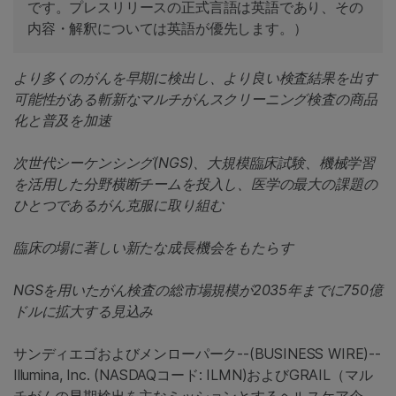
です。プレスリリースの正式言語は英語であり、その
内容・解釈については英語が優先します。）
より多くのがんを早期に検出し、より良い検査結果を出す
可能性がある斬新なマルチがんスクリーニング検査の商品
化と普及を加速
次世代シーケンシング(NGS)、大規模臨床試験、機械学習
を活用した分野横断チームを投入し、医学の最大の課題の
ひとつであるがん克服に取り組む
臨床の場に著しい新たな成長機会をもたらす
NGSを用いたがん検査の総市場規模が2035年までに750億
ドルに拡大する見込み
サンディエゴおよびメンローパーク--(BUSINESS WIRE)--
Illumina, Inc. (NASDAQコード: ILMN)およびGRAIL（マル