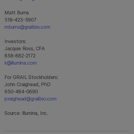
Matt Burns
518-423-5907
mburns@grailbio.com
Investors:
Jacquie Ross, CFA
858-882-2172
ir@illumina.com
For GRAIL Stockholders:
John Craighead, PhD
650-484-0690
jcraighead@grailbio.com
Source: Illumina, Inc.