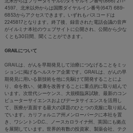
北米からはフリーダイヤルのダイヤルイン番号(866) 211-
4597、北米以外からは国際ダイヤルイン番号(647) 689-
6853からアクセスできます。いずれもパスコードは
2245817となります。終了後、録音された電話会議の音声
がイルミナ本社のウェブサイトに公開され、公開から少な
くとも30日間、聞くことができます。
GRAILについて
GRAILは、がんを早期発見して治療につなげることをミッ
ションに掲げるヘルスケア企業です。GRAILは、がんの早
期発見に用いる新技術を他に先駆けて開発することによ
り、命を救い、健康を改善することに重点的に取り組んで
います。次世代シーケンス、大規模臨床試験、最新のコン
ピューターサイエンスおよびデータサイエンスを活用し
て、医療が直面する最大の課題のひとつの克服に取り組ん
でいます。カリフォルニア州メンローパークに本社を置
き、ワシントンD.C.、ノースカロライナ州、英国にも拠点
を展開しています。世界的有数の投資家、製薬会社、テク