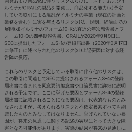
開発および商品化に伴うリスクならびにコスト、およびイ
ルミナがGRAILの製品を開発し、商品化する能力(ix)予定
している取引による混乱がイルミナの事業（現在の計画と
業務を含む）に害を与えるリスク(x)法、規制、経済面での
展開(xi)イルミナのフォーム10-Kの直近の年次報告書とフ
ォーム10-Qの四半期報告書、GRAILが2020年9月9日に
SECに提出したフォームS-1の登録届出書（2020年9月17日
に修正）に述べられた他のリスク(xii)上記要因に対する経
営陣の反応。
これらのリスクと予定している取引に伴う他のリスクは、
この取引に関連してSECに提出されるフォームS-4の登録
届出書に含まれる同意要請趣意書や目論見書に詳細に説明
される予定です。ここに挙げた要因とフォームS-4の登録
届出書に記載されることになる要因は、代表的なものとみ
なされますが、考えられるリスクと不確定要素すべてを網
羅したものとみなしてはなりません。挙げられていない要
因が、将来の見通しに関する記述の実現にとって大きな障
害となる可能性があります。実際の結果が将来の見通しに