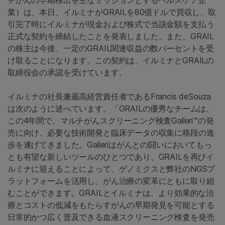
チがんの早期検出を主なミッションとするヘルスケア企
業）は、本日、イルミナがGRAILを80億ドルで買収し、取
引完了時にイルミナが現金および株式で当該金額を支払う
正式な契約を締結したことを発表しました。また、GRAIL
の株主は今後、一定のGRAIL関連収益の数パーセントを受
け取ることになります。この契約は、イルミナとGRAILの
取締役会の承認を受けています。
イルミナの社長兼最高経営責任者であるFrancis deSouza
は次のように述べています。「GRAILの優秀なチームは、
この4年間で、マルチがんスクリーニング検査Galleri™の発
売に向け、必要な技術開発と臨床データの収集に格段の進
歩を遂げてきました。Galleriはがんとの闘いにおいてもっ
とも有望な新しいツールのひとつであり、GRAILを再びイ
ルミナに迎えることによって、ゲノミクスと弊社のNGSプ
ラットフォームを活用し、がん治療の変革にともに取り組
むことができます。GRAILとイルミナは、より効果的な治
療とコストの低減をもたらすがんの早期発見を可能とする
日常的かつ広く普及できる血液スクリーニング検査を発売