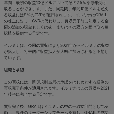
年間、最初の収益10億ドルについてその2.5％を毎年受け
取ることができます。また、同期間、年間10億ドルを超え
る収益には9％のCVRが適用されます。イルミナはGRAIL
の株主に対し、CVRの代わりに、買収完了前に決定する金
額の追加の現金もしくは株、またはその双方を受け取る選
択肢を提供する予定です。
イルミナは、今回の買収により2021年からイルミナの収益
が拡大し、将来的に収益拡大が大幅に加速されると予想し
ています。
組織と承認
この買収には、関係規制当局の承認をはじめとする通例の
買収完了条件が適用されます。イルミナはこの買収を2021
年後半に完了する予定です。
買収完了後、GRAILはイルミナの中の一独立部門として稼
働し、専任のリーダーシップチームを有し、GRAILの成功