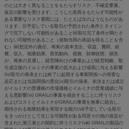
のとは大きく異なることをもたらすリスク、不確定要素、
仮定の影響を受けます。こうした差異をもたらす可能性が
ある重要なリスク要因には、たとえば次のようなものがあ
ります。(i)予定している取引が予想された条件とタイミン
グで完了しない可能性があること(ii)取引完了条件が満たさ
れない可能性があること（規制当局の承認を得ることを含
む）(iii)想定外の責任、将来の資本支出、収益、費用、経
費、収入、相乗効果、景気動向、債務、財務状態、損失
が、将来の見通し、経営陣向けの事業および経営戦略、取
引成立後のイルミナの事業の拡大および成長に与える影響
(iv)取引の発表または終了に起因する事業関係への有害な
反応または当該関係の悪化(v)取引の発表、未決または成立
がイルミナの普通株の市場価格とイルミナの営業成績に与
える悪影響(vi) GRAILの事業を統合することに伴うリスク
およびコストとイルミナがGRAILの事業を無事に統合し、
期待される相乗効果を実現する能力(vii)予定している取引
をきっかけとして生じる可能性がある同意その他の規定が
含まれた第三者との契約に伴うリスク(viii) GRAILの製品の