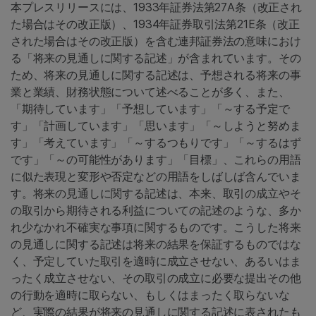
本プレスリリースには、1933年証券法第27A条（改正され
た場合はその改正版）、1934年証券取引法第21E条（改正
された場合はその改正版）を含む連邦証券法の意味におけ
る「将来の見通しに関する記述」が含まれています。その
ため、将来の見通しに関する記述は、予想される将来の事
業と業績、財務状態について述べることが多く、また、
「期待しています」「予想しています」「～する予定で
す」「計画しています」「思います」「～しようと努めま
す」「考えています」「～するつもりです」「～するはず
です」「～の可能性があります」「目標」、これらの用語
に似た表現と変形や否定などの用語をしばしば含んでいま
す。将来の見通しに関する記述は、本来、取引の成立やそ
の取引から期待される利益についての記述のような、多か
れ少なかれ不確実な事項に関するものです。こうした将来
の見通しに関する記述は将来の結果を保証するものではな
く、予定していた取引を適時に成立させない、あるいはま
ったく成立させない、その取引の成立に必要な提出その他
の行動を適時に取らない、もしくはまったく取らないな
ど、実際の結果が将来の見通しに関する記述に表されたも