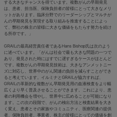
する大きなチャンスを得ています。複数がんの早期発見
は、患者、担当医、保険負担者の皆様にとって大きなメリ
ットがあります。臨床分野でのリーダーシップとマルチが
んの早期発見を実現する取り組みを推進することによっ
て、弊社の株主の皆様に大きな価値をもたらす努力を続け
る所存です。」
GRAILの最高経営責任者であるHans Bishop氏は次のよう
に述べています。「がんは社会で最も大きな問題の一つで
あり、発見された時にはすでに遅すぎるケースがほとんど
です。複数がんの早期発見技術は、大きなアンメットニー
ズに対応し、世界中のがん関連の負担を減らすことができ
ると考えています。イルミナとGRAILが協力すれば、
GRAILの革新的な複数がん早期発見用の血液検査をより幅
広くより早く普及させることができます。これにより、患
者の利用機会を増やし、世界中に広めることが可能になり
ます。この次の段階で、がんの検出方法と検査結果を大き
く変え、患者とその家族やコミュニティ、医療関連の提供
者、保険負担者、事業者、株主の皆様にとっての価値を創