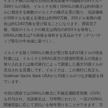
イルミナ株の20取引日間出来高加重平均価格が295ドル～
399ドルの場合、イルミナを除くGRAILの株主は約40億ド
ルに相当する株数のイルミナの株式を受け取り、当該価格
が399ドルを超える場合は約990万株、295ドル未満の場
合は約1,340万株を受け取ることになります。買収完了
後、現在のイルミナの株主は両社の約93％を保有し、
GRAILの株主は7％前後を保有する見込みです（デリバテ
ィブ取引の中央値に基づく）。
イルミナを除くGRAILの株主が受け取る約31億ドルの現金
対価には、イルミナとGRAIL双方の貸借対照表上の現金と
借り入れまたは株式発行によって調達した最大10億ドルが
充当される見通しです。イルミナは、この発行に先立ち、
Goldman Sachs Bank USAから10億ドルのつなぎ融資を得
ています。
今回の買収ではGRAILの株主に不確定価額受領権（CVR）
も付与され、当該株主は、12年間にわたり、一定のGRAIL
関連収益に応じて支払いを毎年受けることができます。12