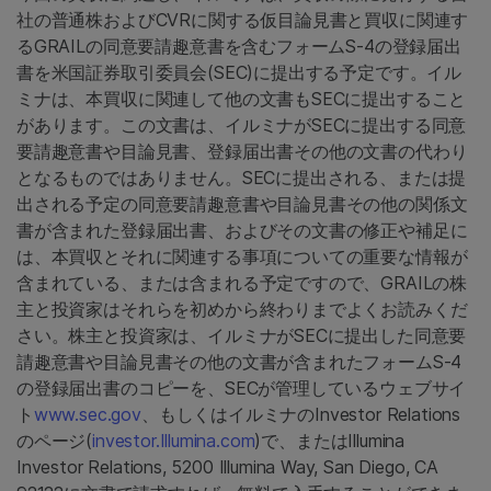
社の普通株およびCVRに関する仮目論見書と買収に関連す
るGRAILの同意要請趣意書を含むフォームS-4の登録届出
書を米国証券取引委員会(SEC)に提出する予定です。イル
ミナは、本買収に関連して他の文書もSECに提出すること
があります。この文書は、イルミナがSECに提出する同意
要請趣意書や目論見書、登録届出書その他の文書の代わり
となるものではありません。SECに提出される、または提
出される予定の同意要請趣意書や目論見書その他の関係文
書が含まれた登録届出書、およびその文書の修正や補足に
は、本買収とそれに関連する事項についての重要な情報が
含まれている、または含まれる予定ですので、GRAILの株
主と投資家はそれらを初めから終わりまでよくお読みくだ
さい。株主と投資家は、イルミナがSECに提出した同意要
請趣意書や目論見書その他の文書が含まれたフォームS-4
の登録届出書のコピーを、SECが管理しているウェブサイ
ト
www.sec.gov
、もしくはイルミナのInvestor Relations
のページ(
investor.Illumina.com
)で、またはIllumina
Investor Relations, 5200 Illumina Way, San Diego, CA