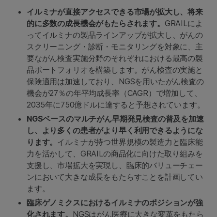
イルミナが直接アクセスできる市場が拡大し、将来
的に多数の成長機会がもたらされます。
GRAILによ
ってイルミナの製品ラインアップが拡大し、がんの
スクリーニング・診断・モニタリングを対象に、主
要ながん検査実施分野のそれぞれにおける最高の製
品ポートフォリオを構築します。がん検査の実施と
保険適用は加速しており、NGSを用いたがん検査の
機会が27％の年平均成長率（CAGR）で増加して、
2035年に750億ドルに達すると予想されています。
NGSベースのマルチがん早期発見検査の普及を加速
し、より多くの患者がより早く利用できるようにな
ります。
イルミナが持つ世界規模の製造力と臨床能
力を活かして、GRAILの商品化に向けた取り組みを
支援し、市場拡大を実現し、臨床的バリューチェー
ンにおいて大きな成長をもたらすことを計画してい
ます。
臨床ゲノミクスにおけるイルミナのポジションが強
化されます。
NGSはがん医療に大きな変革をもたら