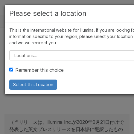
製品
Please select a location
お気に入りの分野を選択すると、関連性の高いコ
ニュースセンター
ソリューション
ンテンツへのリンクが表示されます:
This is the international website for Illumina. If you are looking f
Skip to content
ラーニング
information specific to your region, please select your location
がん研究
臨床オンコロジー
プレスリリース
and we will redirect you.
微生物研究
生殖医学
企業情報
イルミナ、がん発見
農学研究
遺伝性および希少疾患
Please select a location
複雑な疾患
研究
サポート
の新時代構築に向け
Remember this choice.
お気に入りの分野を選択
て、GRAILを買収
Select this Location
（当リリースは、Illumina Inc.が2020年9月21日付けで
発表した英文プレスリリースを日本語に翻訳したもの