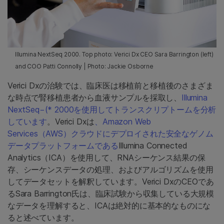
Illumina NextSeq 2000. Top photo: Verici Dx CEO Sara Barrington (left)
and COO Patti Connolly | Photo: Jackie Osborne
Verici Dxの治験では、臨床医は移植前と移植後のさまざま
な時点で腎移植患者から血液サンプルを採取し、
Illumina
NextSeq−(* 2000を使用してトランスクリプトームを分析
しています
。Verici Dxは
、Amazon Web
Services（AWS）クラウドにデプロイされた安全なゲノム
データプラットフォームである
Illumina Connected
Analytics（ICA）を使用して、RNAシーケンス結果の保
存、シーケンスデータの処理、およびアルゴリズムを使用
してデータセットを解釈しています。Verici DxのCEOであ
るSara Barrington氏は、臨床試験から収集している大規模
なデータを理解すると、ICAは絶対的に基本的なものにな
ると述べています。