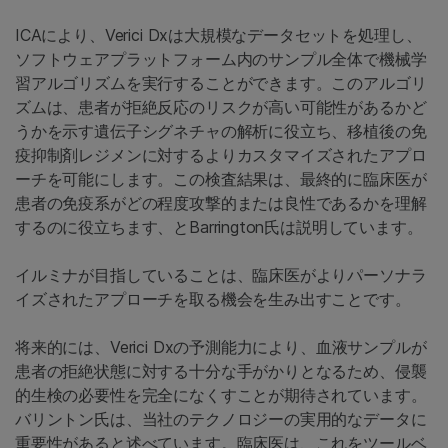
ICAにより、Verici Dxは大規模なデータセットを処理し、
ソフトウェアプラットフォーム内のサンプル全体で機械学
習アルゴリズムを実行することができます。このアルゴリ
ズムは、患者が拒絶反応のリスクが高い可能性があるかど
うかを示す遺伝子シグネチャの解析に役立ち、移植後の免
疫抑制剤レジメンに対するよりカスタマイズされたアプロ
ーチを可能にします。この検査結果は、最終的に臨床医が
患者の免疫系がどの程度攻撃的または良性であるかを理解
するのに役立ちます、とBarrington氏は説明しています。
イルミナが目指していることは、臨床医がよりパーソナラ
イズされたアプローチを取る機会を生み出すことです。
将来的には、Verici Dxの予測能力により、血液サンプルが
患者の拒絶状態に対する十分な手がかりとなるため、侵襲
的生検の必要性を完全になくすことが期待されています。
バリントン氏は、当社のテクノロジーの実用的なデータに
重要性があると述べています。臨床医は、これをツールベ