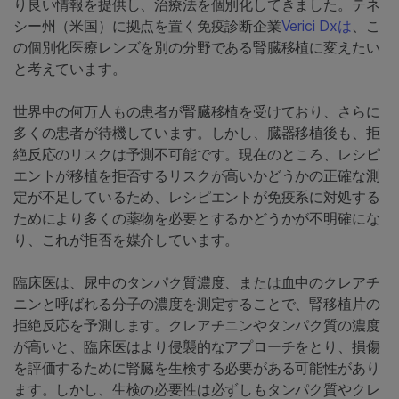
り良い情報を提供し、治療法を個別化してきました。テネ
シー州（米国）に拠点を置く免疫診断企業
Verici Dxは
、こ
の個別化医療レンズを別の分野である腎臓移植に変えたい
と考えています。
世界中の何万人もの患者が腎臓移植を受けており、さらに
多くの患者が待機しています。しかし、臓器移植後も、拒
絶反応のリスクは予測不可能です。現在のところ、レシピ
エントが移植を拒否するリスクが高いかどうかの正確な測
定が不足しているため、レシピエントが免疫系に対処する
ためにより多くの薬物を必要とするかどうかが不明確にな
り、これが拒否を媒介しています。
臨床医は、尿中のタンパク質濃度、または血中のクレアチ
ニンと呼ばれる分子の濃度を測定することで、腎移植片の
拒絶反応を予測します。クレアチニンやタンパク質の濃度
が高いと、臨床医はより侵襲的なアプローチをとり、損傷
を評価するために腎臓を生検する必要がある可能性があり
ます。しかし、生検の必要性は必ずしもタンパク質やクレ