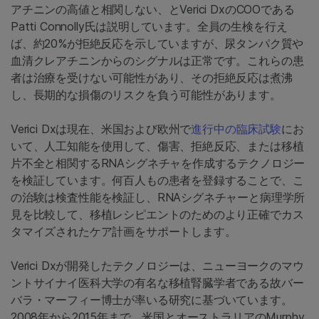
アチニンの高値と相関しない、とVerici DxのCOOである
Patti Connolly氏は説明しています。全員の生検を行え
ば、約20%が拒絶反応を示していますが、尿タンパク質や
血清クレアチニンからのシグナルは正常です。これらの患
者は治療を受けない可能性があり、その拒絶反応は煮沸
し、長期的な損傷のリスクを負う可能性があります。
Verici Dxは現在、米国および欧州で
進行中の臨床試験
にお
いて、人工知能を使用して、傷害、拒絶反応、または移植
片不全と相関するRNAシグネチャを作成するテクノロジー
を検証しています。何百人もの患者を登録することで、こ
の治験は検査性能を検証し、RNAシグネチャーと病理学所
見を比較して、移植レシピエントのためのより正確でカス
タマイズされたケア計画をサポートします。
Verici Dxが開発したテクノロジーは、ニューヨークのマウ
ントサイナイ医科大学の有名な移植腎臓学者である故バー
バラ・マーフィー博士が率いる研究に基づいています。
2008年から2015年まで、米国とオーストラリアのMurphy