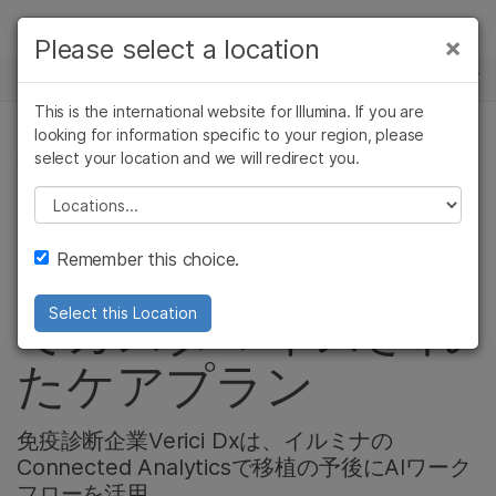
製品
×
Please select a location
×
お気に入りの分野を選択すると、関連性の
ニュースセンター
ソリューション
高いコンテンツへのリンクが表示されます:
This is the international website for Illumina. If you are
Skip to content
ラーニング
looking for information specific to your region, please
がん研究
臨床オンコロジー
select your location and we will redirect you.
製品
微生物研究
生殖医学
企業情報
農学研究
遺伝性および希少疾
Please select a location
腎移植レシピエント
複雑な疾患
患研究
サポート
Remember this choice.
にとって、より正確
お気に入りの分野を選択
でカスタマイズされ
Select this Location
たケアプラン
免疫診断企業Verici Dxは、イルミナの
Connected Analyticsで移植の予後にAIワーク
フローを活用