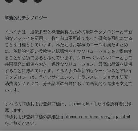
革新的なテクノロジー
イルミナは、遺伝多型と機能解析のための最新テクノロジーと革新
的なアッセイを応用し、数年前は不可能であった研究を可能にする
ことを目標としています。私たちはお客様のニーズを満たすため
に、革新的で高い柔軟性と拡張性をもつソリューションをご提供す
ることが必須であると考えています。グローバルカンパニーとして
共同研究に価値をおき、迅速なソリューション、最高の品質を提供
することに努めています。イルミナの革新的なシーケンスとアレイ
テクノロジーは、ライフサイエンス、トランスレーショナル研究、
消費者ゲノミクス、分子診断の分野において画期的な進歩を支えて
います。
すべての商標および登録商標は、 Illumina, Inc または各所有者に帰
属します。
商標および登録商標の詳細は
jp.illumina.com/company/legal.html
をご覧ください。