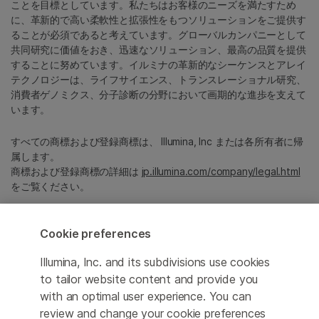
ことを目標としています。私たちはお客様のニーズを満たすため
に、革新的で高い柔軟性と拡張性をもつソリューションをご提供す
ることが必須であると考えています。グローバルカンパニーとして
共同研究に価値をおき、迅速なソリューション、最高の品質を提供
することに努めています。イルミナの革新的なシーケンスとアレイ
テクノロジーは、ライフサイエンス、トランスレーショナル研究、
消費者ゲノミクス、分子診断の分野において画期的な進歩を支えて
います。
すべての商標および登録商標は、 Illumina, Inc または各所有者に帰
属します。
商標および登録商標の詳細は
jp.illumina.com/company/legal.html
をご覧ください。
Cookie Management Center
Cookie preferences
プライバシーポリシ
Illumina, Inc. and its subdivisions use cookies
to tailor website content and provide you
with an optimal user experience. You can
review and change your cookie preferences
© 2026 Illumina, Inc. All rights reserved.