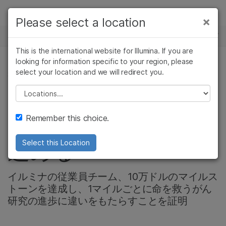
製品
×
Please select a location
×
お気に入りの分野を選択すると、関連性の
ニュースセンター
ソリューション
高いコンテンツへのリンクが表示されます:
This is the international website for Illumina. If you are
Skip to content
ラーニング
looking for information specific to your region, please
がん研究
臨床オンコロジー
select your location and we will redirect you.
がん研究, 会社情報, コミュニティー
微生物研究
生殖医学
企業情報
農学研究
遺伝性および希少疾
Please select a location
Pedal the Causeで
複雑な疾患
患研究
サポート
Remember this choice.
画期的な研究を推し
お気に入りの分野を選択
進める
Select this Location
イルミナの従業員チーム、10万ドルのマイルス
トーンを達成し、1マイルごとに命を救うがん
研究の進歩に違いをもたらすことを証明