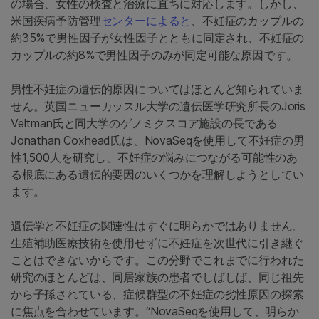
の場合、女性の検査と治療に直ちに対応します。しかし、
米国疾病予防管理
センターによると
、不妊症のカップルの
約35%で男性因子が女性因子とともに同定され、不妊症の
カップルの約8%で男性因子のみが同定可能な原因です。
男性不妊症の遺伝的原因についてはほとんど知られていま
せん。英国ニューカッスル大学の遺伝医学研究所長のJoris
Veltman氏と同大学のゲノミクスコア施設の長である
Jonathan Coxhead氏は、NovaSeqを使用して不妊症の男
性1,500人を研究し、不妊症の悩みにつながる可能性のあ
る根底にある遺伝的要因のいくつかを理解しようとしてい
ます。
遺伝学と不妊症の関連性はすぐに明らかではありません。
生殖補助医療技術を使用せずに不妊症を次世代に引き継ぐ
ことはできないからです。この分野でこれまでに行われた
研究のほとんどは、同居家族の患者でしばしば、同じ祖先
から子孫されている、症候群型の不妊症の劣性原因の探索
に焦点を合わせています。“NovaSeqを使用して、明らか