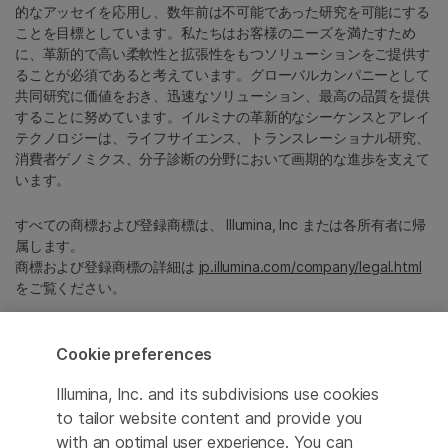
的なアッセイを応用し、数年前は不可能であった研究を可能にする
ことを目標としています。私たちはお客様のニーズを満たすため
に、革新的で高い柔軟性と拡張性をもつソリューションをご提供す
ることが必須であると考えています。グローバルカンパニーとして
共同研究に価値をおき、迅速なソリューション、最高の品質を提供
することに努めています。イルミナの革新的なシーケンスとアレイ
テクノロジーは、ライフサイエンス、トランスレーショナル研究、
消費者ゲノミクス、分子診断の分野において画期的な進歩を支えて
います。
すべての商標および登録商標は、 Illumina, Inc または各所有者に帰
属します。
商標および登録商標の詳細は
jp.illumina.com/company/legal.html
をご覧ください。
Cookie Management Center
Cookie preferences
プライバシーポリシ
Illumina, Inc. and its subdivisions use cookies
to tailor website content and provide you
with an optimal user experience. You can