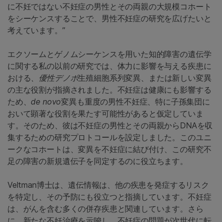
に不妊ではない不妊症の男性とその両親の大規模コホート
をシーケンスすることで、男性不妊症の研究を広げたいと
考えています。”
エクソームとゲノムシーケンスを用いた知的障害の遺伝学
に関する私の以前の研究では、体力に影響を与える疾患に
おける
、優性デノボ
生殖細胞系列変異、または新しい変異
の主な役割が指摘されました。不妊症は健康にも影響する
ため、
de novo
変異も重度の男性不妊症、特に子孫集団に
おいて顕著な役割を果たす可能性があると仮定していま
す。そのため、彼は不妊症の男性とその両親からDNAを収
集するための研究プロトコールを設定しました。このユニ
ークなコホートは、変異を不妊症に結び付け、この研究不
足の障害の新規遺伝子を同定するのに役立ちます。
Veltman博士は、遺伝情報は、他の疾患を発症するリスク
を特定し、その予防にも役立つと指摘しています。不妊症
は、がんを含む多くの併存疾患と関連しています。さら
に、新たな不妊治療を示唆し、不妊症の問題が次世代に転