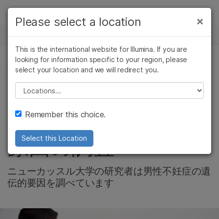
製品
×
Please select a location
×
お気に入りの分野を選択すると、関連性の
ニュースセンター
ソリューション
高いコンテンツへのリンクが表示されます:
This is the international website for Illumina. If you are
Skip to content
ラーニング
looking for information specific to your region, please
がん研究
臨床オンコロジー
select your location and we will redirect you.
製品, 複雑な疾患関連ゲノミクス
微生物研究
生殖医学
企業情報
農学研究
遺伝性および希少疾
Please select a location
NovaSeqスポットラ
複雑な疾患
患研究
サポート
Remember this choice.
イト：男性不妊症の
お気に入りの分野を選択
原因の調査
Select this Location
ニューカッスル大学の研究者は男性不妊症の遺
伝的要因を調べています