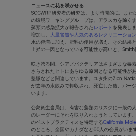
ニュースに花を咲かせる
SCCWRP研究者の研究は、より時間的に、ま
の環境ワーキンググループは、アラスカを除くすべ
藻類の感染拡大が報告された
レポート
を発表しま
増加し、
大量警告や人気のあるレクリエーショ
水の停滞に加え、肥料の使用が増え、その結果
上昇の一因となっている可能性が高いと、Smit
咲き誇る間、シアノバクテリアはさまざまな毒
さらされたヒトにあらゆる
原因となる可能性が
整脈などと関連しています。ユタ州のZion Nati
が去年の水飲みで押収され、死亡した後、バー
います。
公衆衛生当局は、有害な藻類のリスクに一般の人々
のレーダーにそれを取り入れようとしています
のベストプラクティスを特定する
California Mol
のところ、全国やカナダなど60人の会員がいます