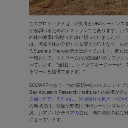
このプロジェクトは、研究者がDNAシーケンス
かを調べるためのテストランでもあります。か
の体の健康に関する推論に頼っていましたが、こ
は、流域全体の分析方法を変える強力なツールが
るSusanna Theroux博士は述べています
一環として、ストリーム用の藻類DNAリファレ
べています。“当社は、レイクマネージャーが、
るツールを提供できます。”
SCCWRPのもう一つの藻類中心のイニシアチブには、Scrips
Bay Aquarium Research Instituteとの提携
原因を研究するために、米国海洋大気局（NOAA
の地域では、藻類研究者はDNAシーケンスやゲ
源、シアノバクテリア
の
進化、湖の藻類の花に
になっています。