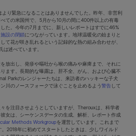
たはより緊急になることはありませんでした。昨年、非営利
ての米国州で、5月から10月の間に400件以上の有毒
した。今年の7月までに、新しいレポートはすでに46%
ン施設の閉鎖
につながっています。地球温暖化の始まりと
として花が咲き乱れるという記録的な熱の組み合わせが、
h氏は述べています。
素を放出し、発疹や嘔吐から喉の痛みや麻痺まで、それに
あります。長期的な曝露は、肝不全、がん、および心臓不
onal Parkのレンジャーたちは、来訪者のハッキーな子犬
ジン川のノースフォークで泳ぐことを止めるよう
警告
して
を注目させようとしていますが、Therouxは、科学者
。彼女は、シーケンスデータの生成、解析、レポート作成
ecular Methods Workgroup
を運営しています。これまで
。2018年に初めてスタートしたときは、少しワイルド