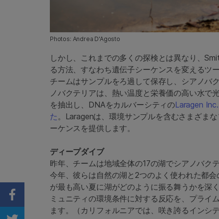
Photos: Andrea D'Agosto
しかし、これまでの多くの探検とは異なり、Sm
る方法、すなわち遺伝子シーケンスを変えるツ
チームはサンプルをろ過して保存し、シアノバ
ノバクテリアは、熱い温度と栄養価の高い水で
を抽出し、DNAをカルバーシティの
Laragen Inc.
た
。Laragenは、環境サンプルを含むさまざまなソ
ーケンスを提供します。
ディープダイブ
昨年、チームは地域全体の17の湖でシアノバク
今年、彼らは自然の湖と2つのよく使われた都会
が最も高い夏に湖がどのように振る舞うかを深
ミュニティの環境条件に対する反応を、プライ
Share on Facebook
ます。（カリフォルニアでは、咲き誇るインシ