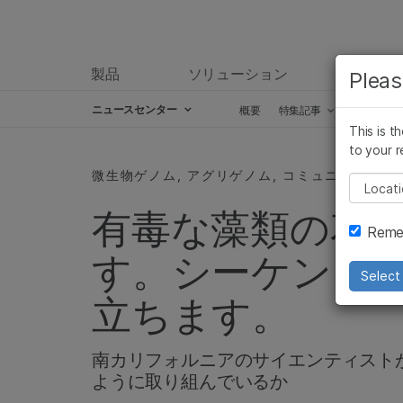
製品
ソリューション
ラーニ
Pleas
ニュースセンター
概要
特集記事
プレスリ
This is t
Skip to content
to your r
微生物ゲノム, アグリゲノム, コミュニティー
Pleas
有毒な藻類の花
Remem
す。シーケンス
Select 
立ちます。
南カリフォルニアのサイエンティスト
ように取り組んでいるか