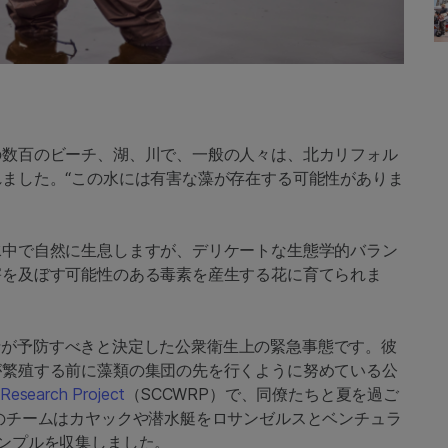
の数百のビーチ、湖、川で、一般の人々は、北カリフォル
ました。“この水には有害な藻が存在する可能性がありま
水中で自然に生息しますが、デリケートな生態学的バラン
害を及ぼす可能性のある毒素を産生する花に育てられま
h博士が予防すべきと決定した公衆衛生上の緊急事態です。彼
が繁殖する前に藻類の集団の先を行くように努めている公
 Research Project
（SCCWRP）で、同僚たちと夏を過ご
のチームはカヤックや潜水艇をロサンゼルスとベンチュラ
ンプルを収集しました。