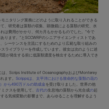
をモニタリング業務にどのように取り入れることができる
つて、研究者は藻類の収集、顕微鏡による藻類の研究、水
れは費用がかかり、何カ月もかかるものでした。“今で
あります。”とSCCWRPのシニアサイエンティストであ
。彼女は、シーケンスを主流にするためのより広範な取り組みの
ンスライブラリーを作成しています。彼女は次のように述
問題が発生する前に低藻類濃度を検出するために導入でき
 Institute of OceanographyおよびMonterey
が含まれます。
Scrippsは、太平洋における致命的な藻類の花の
）から490万ドルの助成金
を受け取りました。世界の他
ノミクスを使用して、
古代の
生息地の藻類から光合成
の
起
対する気候変動
の影響まで、あらゆることを理解するよう