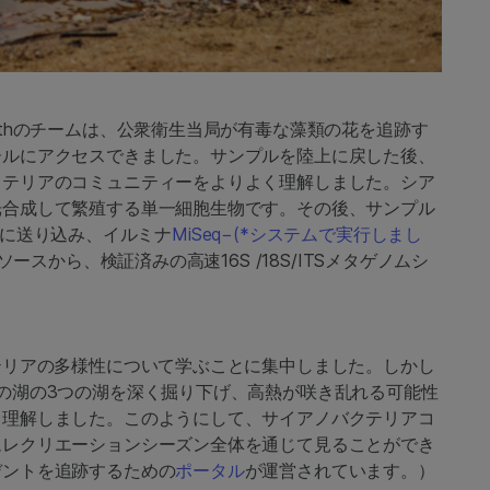
ithのチームは、公衆衛生当局が有毒な藻類の花を追跡す
ールにアクセスできました。サンプルを陸上に戻した後、
クテリアのコミュニティーをよりよく理解しました。シア
光合成して繁殖する単一細胞生物です。その後、サンプル
に送り込み、イルミナ
MiSeq−(*システムで実行しまし
ースから、検証済みの高速16S /18S/ITSメタゲノムシ
テリアの多様性について学ぶことに集中しました。しかし
の湖の3つの湖を深く掘り下げ、高熱が咲き乱れる可能性
く理解しました。このようにして、サイアノバクテリアコ
ムレクリエーションシーズン全体を通じて見ることができ
デントを追跡するための
ポータル
が運営されています。）