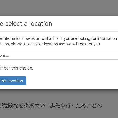
お気に入りの分野を選択すると、関連性の高いコンテン
ング
企業情報
サポート
お気に入
e select a location
ツへのリンクが表示されます:
リース
イメージ & マルチメディア
SomaLogicとイルミナの統合
がん研究
臨床オンコロジー
he international website for Illumina. If you are looking for information
微生物研究
生殖医学
egion, please select your location and we will redirect you.
農学研究
遺伝性および希少疾患研究
複雑な疾患
e select a location
が咲き乱れていま
ber this choice.
はこれらの管理に役
this Location
が危険な感染拡大の一歩先を行くためにどの