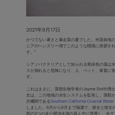
2021年9月17日
かつてない暑さと暴走藻の夏でした。米国各地
ニアのヘンズリー湖でこのような標識に挨拶され
す。”
シアノバクテリアとして知られる青緑色の藻は
スが崩れると危険になり、人、ペット、家畜に
す。
これはまさに、藻類生物学者のJayme Smit
女は、この地域の水生システムを監視し、藻類
共機関である
Southern California Coastal Water
しました。6月から9月まで隔週で、彼女と彼女
郡の3つの未公開淡水湖の真ん中に誘導し、水サ