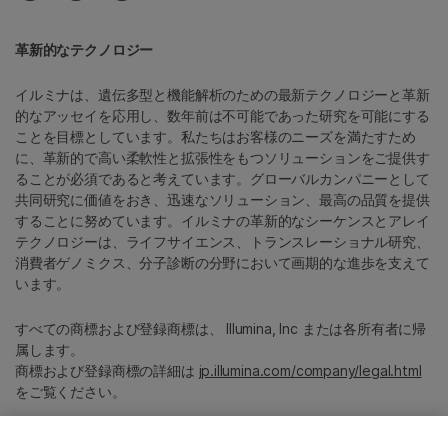
革新的なテクノロジー
イルミナは、遺伝多型と機能解析のための最新テクノロジーと革新
的なアッセイを応用し、数年前は不可能であった研究を可能にする
ことを目標としています。私たちはお客様のニーズを満たすため
に、革新的で高い柔軟性と拡張性をもつソリューションをご提供す
ることが必須であると考えています。グローバルカンパニーとして
共同研究に価値をおき、迅速なソリューション、最高の品質を提供
することに努めています。イルミナの革新的なシーケンスとアレイ
テクノロジーは、ライフサイエンス、トランスレーショナル研究、
消費者ゲノミクス、分子診断の分野において画期的な進歩を支えて
います。
すべての商標および登録商標は、 Illumina, Inc または各所有者に帰
属します。
商標および登録商標の詳細は
jp.illumina.com/company/legal.html
をご覧ください。