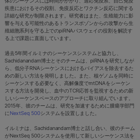
体のシーケンスには時間がかかり、適応免疫系、自己免疫
疾患におけるその役割、免疫反応とワクチン反応に関する
詳細な研究が制限されます。研究者はまた、生殖能力に影
響を与える可能性のあるトランスポゾンからの攻撃から生
殖細胞系列を守る上でのpiRNAパスウェイの役割を解読す
る上で課題に直面しています。
過去5年間イルミナのシーケンスシステムと協力し、
Sachidanandam博士とそのチームは、piRNAを研究しなが
ら、低分子RNAシーケンスにおけるバイアスを除去するた
めの新しい方法を発明しました。また、核ゲノムを同時に
シーケンスする必要なく、高解像度でmtDNAをシーケン
スする方法を開発し、血中のTCR応答を監視するための新
しいシーケンスベースのアプローチに取り組んでいます。
2015年、彼のチームは、研究を加速するために腫瘍学部門
に
NextSeq 500
システムを設置しました。
イルミナは、Sachidanandam博士と話し合い、彼のチーム
がNextSeq 500システムを使用して新しいシーケンス法を