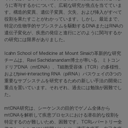
うに寄与するかについて、広範な研究が焦点を当てていま
す。構造的変異、遺伝子変異、欠失、および挿入がすべて
役割を果たすことがわかっています。しかし、最近まで、
特定の生物学的サブシステムを駆動するDNAまたはRNAの
遺伝子変化が、疾患の発症と進行にどのように関与するか
の研究には限界がありました。
Icahn School of Medicine at Mount Sinaiの革新的な研究
チームは、Ravi Sachidanandam博士が率いる、ミトコン
ドリアDNA（mtDNA）、T細胞受容体（TCR）の多様性、
およびpiwi-interacting RNA（piRNA）パスウェイの3つの
重要なサブシステムを研究するための新しい手法の開発に
重点を置いています。それぞれ、過去には勉強が困難でし
た。
mtDNA研究は、シーケンスの目的でゲノム全体から
mtDNAを解析して疾患プロセスにおける潜在的な役割を
特定するのが難しいため、困難です。TCRレパートリー全