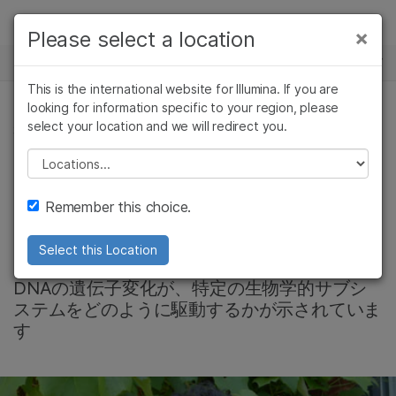
製品
×
Please select a location
×
お気に入りの分野を選択すると、関連性の
ニュースセンター
ソリューション
高いコンテンツへのリンクが表示されます:
This is the international website for Illumina. If you are
Skip to content
ラーニング
looking for information specific to your region, please
がん研究
臨床オンコロジー
select your location and we will redirect you.
がん研究, 複雑な疾患関連ゲノミクス, 生殖医学
微生物研究
生殖医学
企業情報
農学研究
遺伝性および希少疾
Please select a location
がんと自己免疫疾患
複雑な疾患
患研究
サポート
Remember this choice.
の秘訣を解き明かす
お気に入りの分野を選択
Select this Location
Icahn School of Medicineの研究では、RNAと
DNAの遺伝子変化が、特定の生物学的サブシ
ステムをどのように駆動するかが示されていま
す