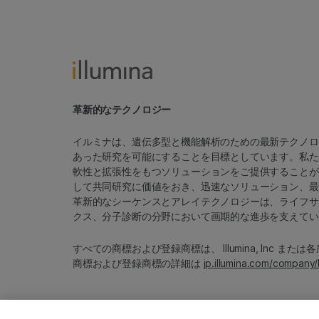
革新的なテクノロジー
イルミナは、遺伝多型と機能解析のための最新テクノロ
あった研究を可能にすることを目標としています。私た
軟性と拡張性をもつソリューションをご提供することが
して共同研究に価値をおき、迅速なソリューション、最
革新的なシーケンスとアレイテクノロジーは、ライフサ
クス、分子診断の分野において画期的な進歩を支えてい
すべての商標および登録商標は、 Illumina, Inc ま
商標および登録商標の詳細は
jp.illumina.com/company/