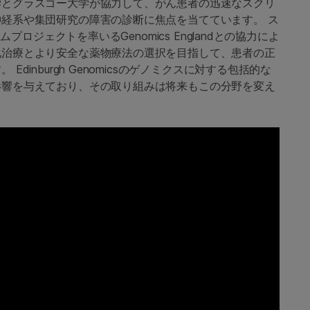
学とグラスゴー大学が協力して、がん患者の迅速なスクリ
経系や集団研究の障害の診断に焦点を当てています。 ス
プロジェクトを率いるGenomics Englandとの協力によ
化治療とより安全な薬物療法の選択を目指して、患者の正
inburgh Genomicsのゲノミクスに対する包括的な
影響を与えており、その取り組みは将来もこの分野を変え