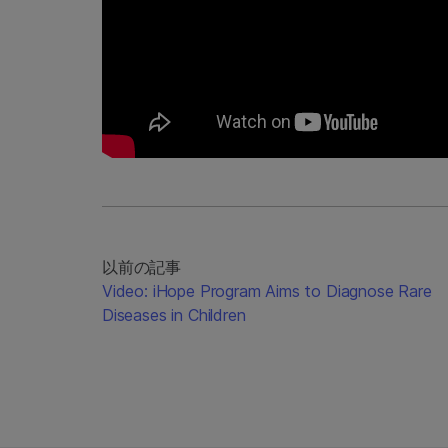
以前の記事
Video: iHope Program Aims to Diagnose Rare
Diseases in Children