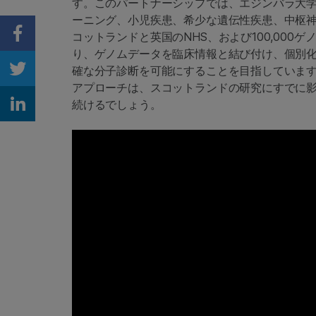
す。このパートナーシップでは、エジンバラ大
ーニング、小児疾患、希少な遺伝性疾患、中枢神
コットランドと英国のNHS、および100,000ゲノム
Share on Facebook
り、ゲノムデータを臨床情報と結び付け、個別
確な分子診断を可能にすることを目指しています。 Ed
Share on Twitter
アプローチは、スコットランドの研究にすでに
続けるでしょう。
Share on Linkedin