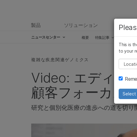
製品
ソリューション
ラーニ
Pleas
ニュースセンター
概要
特集記事
プレスリ
This is t
Skip to content
to your r
複雑な疾患関連ゲノミクス
Pleas
Video: エデ
Remem
顧客フォーカス
Select 
研究と個別化医療の進歩への道を切り