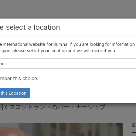
お気に入りの分野を選択すると、関連性の高いコンテン
ング
企業情報
サポート
お気に入
e select a location
ツへのリンクが表示されます:
リース
イメージ & マルチメディア
SomaLogicとイルミナの統合
がん研究
臨床オンコロジー
he international website for Illumina. If you are looking for information
微生物研究
生殖医学
egion, please select your location and we will redirect you.
農学研究
遺伝性および希少疾患研究
複雑な疾患
e select a location
ィンバラゲノミクスへの
ber this choice.
this Location
開くスコットランドのパートナーシップ