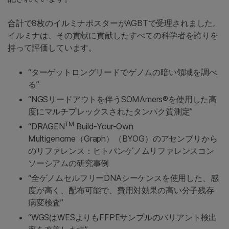
合計で8枚のイルミナポスターがAGBTで受理されました。
イルミナは、その貢献に貢献したすべての科学者を誇りを
持って評価しています。
“ターゲットロングリードでゲノムの暗い領域を調べ
る”
“NGSリードアウトを伴うSOMAmers®を使用した高
度にマルチプレックスされたタンパク質測定”
TM
“DRAGEN
Build-Your-Own
Multigenome（Graph）（BYOG）のアセンブリから
のリファレンス：ヒトパンゲノムリファレンスコン
ソーシアムの研究事例
“全ゲノムセルフリーDNAシーケンスを使用した、感
度が高く、配布可能で、費用対効果の高い分子残存
病変検査”
“WGSはWESよりもFFPEサンプルのバリアント検出