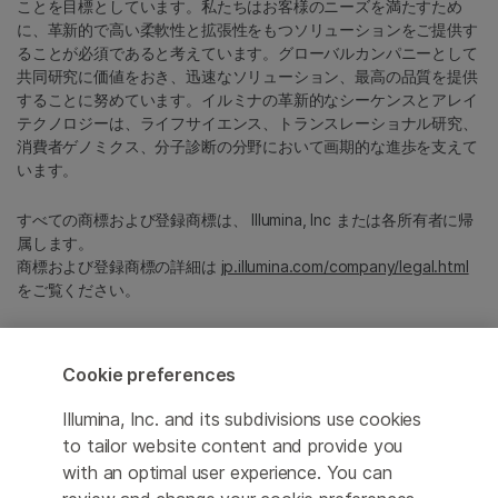
ことを目標としています。私たちはお客様のニーズを満たすため
に、革新的で高い柔軟性と拡張性をもつソリューションをご提供す
ることが必須であると考えています。グローバルカンパニーとして
共同研究に価値をおき、迅速なソリューション、最高の品質を提供
することに努めています。イルミナの革新的なシーケンスとアレイ
テクノロジーは、ライフサイエンス、トランスレーショナル研究、
消費者ゲノミクス、分子診断の分野において画期的な進歩を支えて
います。
すべての商標および登録商標は、 Illumina, Inc または各所有者に帰
属します。
商標および登録商標の詳細は
jp.illumina.com/company/legal.html
をご覧ください。
Cookie Management Center
Cookie preferences
プライバシーポリシ
Illumina, Inc. and its subdivisions use cookies
to tailor website content and provide you
with an optimal user experience. You can
© 2026 Illumina, Inc. All rights reserved.