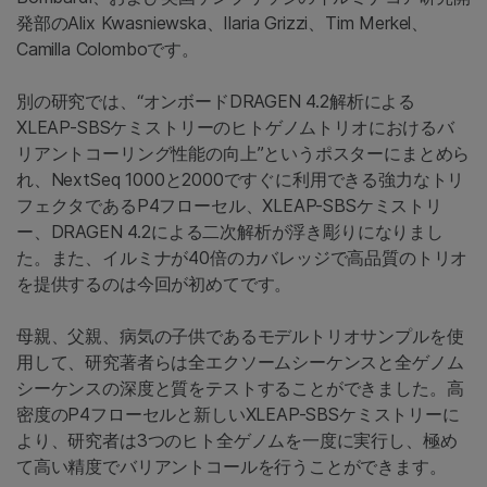
発部のAlix Kwasniewska、Ilaria Grizzi、Tim Merkel、
Camilla Colomboです。
別の研究では、“オンボードDRAGEN 4.2解析による
XLEAP-SBSケミストリーのヒトゲノムトリオにおけるバ
リアントコーリング性能の向上”というポスターにまとめら
れ、NextSeq 1000と2000ですぐに利用できる強力なトリ
フェクタであるP4フローセル、XLEAP-SBSケミストリ
ー、DRAGEN
4.2による二次解析が浮き彫りになりまし
た。また、イルミナが40倍のカバレッジで高品質のトリオ
を提供するのは今回が初めてです。
母親、父親、病気の子供であるモデルトリオサンプルを使
用して、研究著者らは全エクソームシーケンスと全ゲノム
シーケンスの深度と質をテストすることができました。高
密度のP4フローセルと新しいXLEAP-SBSケミストリーに
より、研究者は3つのヒト全ゲノムを一度に実行し、極め
て高い精度でバリアントコールを行うことができます。