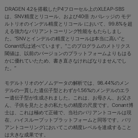
DRAGEN 4.2を搭載したP4フローセル上のXLEAP-SBS
は、SNV精度とリコール、および40倍 カバレッジの モデ
ルトリオのインデル精度とリコール において、99.8%を超
える強力なバリアントコーリング性能をもたらしまし
た。“SNVとインデルの精度とリコールは本当に高い”と
Conant氏は述べています。“このプログラムのメトリクス
閾値は、以前のバージョンのプラットフォームよりもはる
かに優れていたため、書き直さなければなりませんでし
た。”
モデルトリオのゲノムデータの解析では、98.44%のメン
デルの一貫した遺伝子型とわずか1.56%のメンデルのエラ
ー遺伝子型が生成されました。これは、お母さん、お父さ
ん、子供を見たときの私たちの精度の尺度です。Conant博
士は、これは極めて正確で、当社のバリアントコールは現
在、ハイスループットプラットフォームと同等です。バリ
アントコーリングにおいてこの精度レベルを達成すること
は大きな成果です。