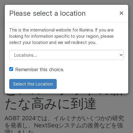
製品
×
Please select a location
×
お気に入りの分野を選択すると、関連性の
ニュースセンター
ソリューション
高いコンテンツへのリンクが表示されます:
This is the international website for Illumina. If you are
Skip to content
ラーニング
looking for information specific to your region, please
がん研究
臨床オンコロジー
select your location and we will redirect you.
遺伝性疾患と希少疾患, 微生物ゲノム, 会社情報, 製品
微生物研究
生殖医学
企業情報
農学研究
遺伝性および希少疾
Please select a location
ベンチトップシーケ
複雑な疾患
患研究
サポート
Remember this choice.
ンサーでデータ品質
お気に入りの分野を選択
とスループットの新
Select this Location
たな高みに到達
AGBT 2024では、イルミナがいくつかの研究
を発表し、NextSeqシステムの改善などを強
調しました