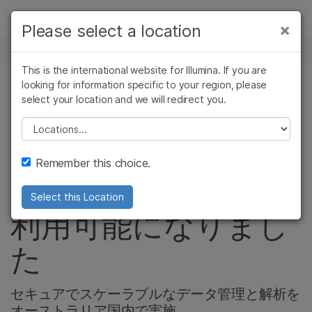
製品
×
Please select a location
×
お気に入りの分野を選択すると、関連性の
ニュースセンター
ソリューション
高いコンテンツへのリンクが表示されます:
This is the international website for Illumina. If you are
Skip to content
ラーニング
looking for information specific to your region, please
がん研究
臨床オンコロジー
select your location and we will redirect you.
微生物研究
生殖医学
BaseSpace
企業情報
農学研究
遺伝性および希少疾
Please select a location
複雑な疾患
患研究
Sequence Hubがオ
サポート
Remember this choice.
ーストラリア国内で
お気に入りの分野を選択
Select this Location
利用可能になりまし
た
セキュアでスケーラブルなデータ管理と解析を
オーストラリア国内で実施