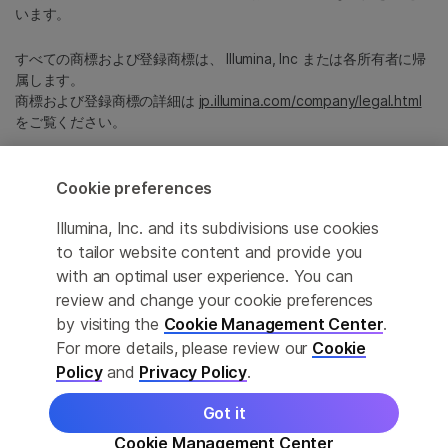
います。
すべての商標および登録商標は、 Illumina, Inc または各所有者に帰
属します。
商標および登録商標の詳細は
jp.illumina.com/company/legal.html
をご覧ください。
Cookie Management Center
Cookie preferences
プライバシーポリシ
Illumina, Inc. and its subdivisions use cookies
to tailor website content and provide you
with an optimal user experience. You can
review and change your cookie preferences
© 2026 Illumina, Inc. All rights reserved.
by visiting the
Cookie Management Center
.
For more details, please review our
Cookie
このページは機械翻訳を利用しております。なるべく正確な翻訳を
提供するために合理的な努力をしていますが、完全に正確な翻訳と
Policy
and
Privacy Policy
.
は限りませんので、あらかじめご了承ください。公式なコンテンツ
は英語版となります。
Got it
Cookie Management Center