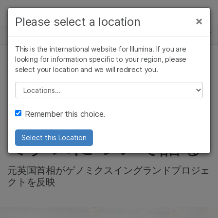
製品
×
Please select a location
×
お気に入りの分野を選択すると、関連性の
ニュースセンター
ソリューション
高いコンテンツへのリンクが表示されます:
This is the international website for Illumina. If you are
Skip to content
ラーニング
looking for information specific to your region, please
がん研究
臨床オンコロジー
select your location and we will redirect you.
会社情報
微生物研究
生殖医学
企業情報
農学研究
遺伝性および希少疾
Please select a location
David Cameronがイ
複雑な疾患
患研究
サポート
Remember this choice.
ルミナを訪れ、ゲノ
お気に入りの分野を選択
ミクスについて語る
Select this Location
元英国首相がゲノミクスイングランドプロジェ
クトを反映