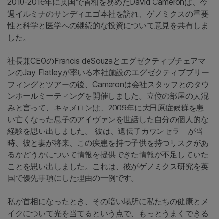
2010-2016年に英国で首相を務めたDavid Cameronは、今
週イルミナのサンディエゴ本社を訪れ、ゲノミクスの重要
性と科学と医学への継続的な投資について意見を共有しま
した。
社長兼CEOのFrancis deSouzaとエグゼクティブチェアマ
ンのJay Flatleyが率いる本社施設のエグゼクティブブリー
フィングとツアーの後、Cameronは会社スタッフとのタウ
ンホールミーティングを開催しました。立位の部屋の人混
みと言って、キャメロンは、2009年に大田原症候群を患
い亡くなった息子のアイヴァンを世話した自分の個人的な
経験を思い出しました。 彼は、遺伝子カウンセラーが当
時、彼と妻が将来、この疾患を持つ子供を持つリスクがあ
るかどうかについて情報を提供できた情報が不足していた
ことを思い出しました。これは、彼がゲノミクス研究を英
国で優先事項にした理由の一例です。
私が首相になったとき、その暗い場所に私たちの健康とメ
イクについて光を当てるという点で、もっとうまくできる