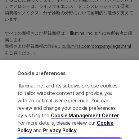
テクノロジーは、ライフサイエンス、トランスレーショナル研究、
消費者ゲノミクス、分子診断の分野において画期的な進歩を支えて
います。
すべての商標および登録商標は、 Illumina, Inc または各所有者に帰
属します。
商標および登録商標の詳細は
jp.illumina.com/company/legal.html
をご覧ください。
Cookie Management Center
Cookie preferences
プライバシーポリシ
Illumina, Inc. and its subdivisions use cookies
to tailor website content and provide you
with an optimal user experience. You can
review and change your cookie preferences
© 2026 Illumina, Inc. All rights reserved.
by visiting the
Cookie Management Center
.
For more details, please review our
Cookie
このページは機械翻訳を利用しております。なるべく正確な翻訳を
提供するために合理的な努力をしていますが、完全に正確な翻訳と
Policy
and
Privacy Policy
.
は限りませんので、あらかじめご了承ください。公式なコンテンツ