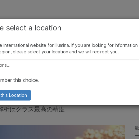
お気に入りの分野を選択すると、関連性の高いコンテン
ング
企業情報
サポート
お気に入
e select a location
ツへのリンクが表示されます:
リース
イメージ & マルチメディア
SomaLogicとイルミナの統合
がん研究
臨床オンコロジー
he international website for Illumina. If you are looking for information
微生物研究
生殖医学
egion, please select your location and we will redirect you.
農学研究
遺伝性および希少疾患研究
複雑な疾患
e select a location
isionFDAの真相に光
ber this choice.
this Location
解析はクラス最高の精度