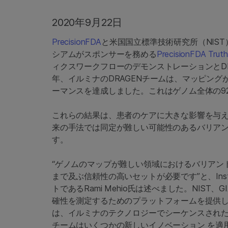
2020年9月22日
PrecisionFDA
と米国国立標準技術研究所（NIS
シアムがスポンサーを務める
PrecisionFDA Truth
ィクスワークフローのデモンストレーションとD
年、イルミナのDRAGENチームは、マッピング
ーマンスを達成しました。これはゲノム全体の9
これらの結果は、患者のケアに大きな影響を与
来の手法では同定が難しい可能性のあるバリアン
す。
“ゲノムのマップが難しい領域におけるバリアン
まで及ぶ信頼性の高いセットが必要です”と、Instrumen
トであるRami Mehio氏は述べました。NIST、G
確性を測定するためのプラットフォームを提供し
は、イルミナのテクノロジーでシーケンスされ
チームはいくつかの新しいイノベーション を適