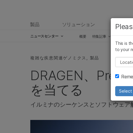
製品
ソリューション
ラーニ
Pleas
ニュースセンター
概要
特集記事
プレスリ
This is t
Skip to content
to your r
複雑な疾患関連ゲノミクス, 製品
Pleas
DRAGEN、Prec
Remem
を当てる
Select 
イルミナのシーケンスとソフトウェア