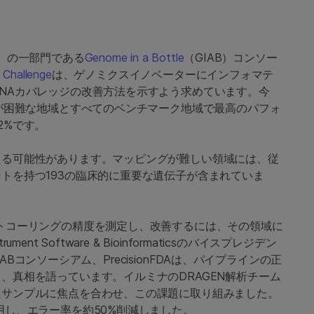
T）の一部門である
Genome in a Bottle
（GIAB）コンソー
 Challenge
は、ゲノミクスイノベーターにインフォマテ
NAカバレッジの改善方法を示すよう求めています。今
が
困難な地域とすべてのベンチマーク地域で最高のパフォ
2%です。
える可能性があります。マッピングが難しい領域には、従
トを持つ193の臨床的に重要な遺伝子が含まれていま
トコーリングの精度を測定し、改善するには、その領域に
t Software & Bioinformaticsのバイスプレジデン
IABコンソーシアム、PrecisionFDAは、パイプラインの正
、真相を語っています。イルミナのDRAGEN解析チーム
たサンプルに焦点を合わせ、この課題に取り組みました。
用し、エラー率を約50%削減しました。