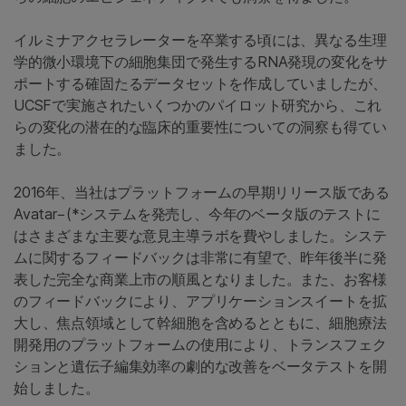
イルミナアクセラレーターを卒業する頃には、異なる生理
学的微小環境下の細胞集団で発生するRNA発現の変化をサ
ポートする確固たるデータセットを作成していましたが、
UCSFで実施されたいくつかのパイロット研究から、これ
らの変化の潜在的な臨床的重要性についての洞察も得てい
ました。
2016年、当社はプラットフォームの早期リリース版である
Avatar−(*システムを発売し、今年のベータ版のテストに
はさまざまな主要な意見主導ラボを費やしました。システ
ムに関するフィードバックは非常に有望で、昨年後半に発
表した完全な商業上市の順風となりました。また、お客様
のフィードバックにより、アプリケーションスイートを拡
大し、焦点領域として幹細胞を含めるとともに、細胞療法
開発用のプラットフォームの使用により、トランスフェク
ションと遺伝子編集効率の劇的な改善をベータテストを開
始しました。