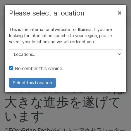
製品
×
Please select a location
×
お気に入りの分野を選択すると、関連性の
ニュースセンター
ソリューション
高いコンテンツへのリンクが表示されます:
This is the international website for Illumina. If you are
Skip to content
ラーニング
looking for information specific to your region, please
がん研究
臨床オンコロジー
select your location and we will redirect you.
会社情報, がん研究
微生物研究
生殖医学
企業情報
農学研究
遺伝性および希少疾
Please select a location
イルミナのアクセラ
複雑な疾患
患研究
サポート
Remember this choice.
レーターである
お気に入りの分野を選択
Graduate Xcell Bioは
Select this Location
大きな進歩を遂げて
います
CEOのBrian Fethがイルミナアクセラレーター