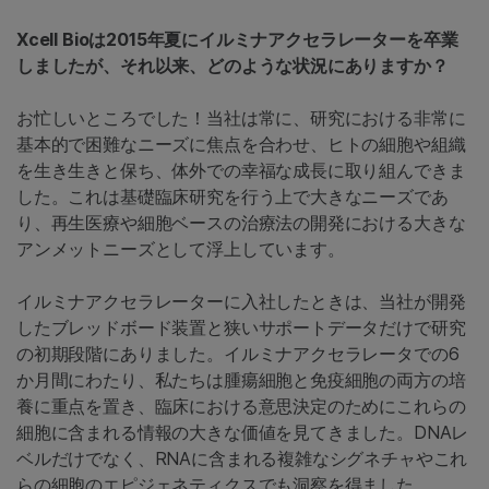
Xcell Bioは2015年夏にイルミナアクセラレーターを卒業
しましたが、それ以来、どのような状況にありますか？
お忙しいところでした！当社は常に、研究における非常に
基本的で困難なニーズに焦点を合わせ、ヒトの細胞や組織
を生き生きと保ち、体外での幸福な成長に取り組んできま
した。これは基礎臨床研究を行う上で大きなニーズであ
り、再生医療や細胞ベースの治療法の開発における大きな
アンメットニーズとして浮上しています。
イルミナアクセラレーターに入社したときは、当社が開発
したブレッドボード装置と狭いサポートデータだけで研究
の初期段階にありました。イルミナアクセラレータでの6
か月間にわたり、私たちは腫瘍細胞と免疫細胞の両方の培
養に重点を置き、臨床における意思決定のためにこれらの
細胞に含まれる情報の大きな価値を見てきました。DNAレ
ベルだけでなく、RNAに含まれる複雑なシグネチャやこれ
らの細胞のエピジェネティクスでも洞察を得ました。