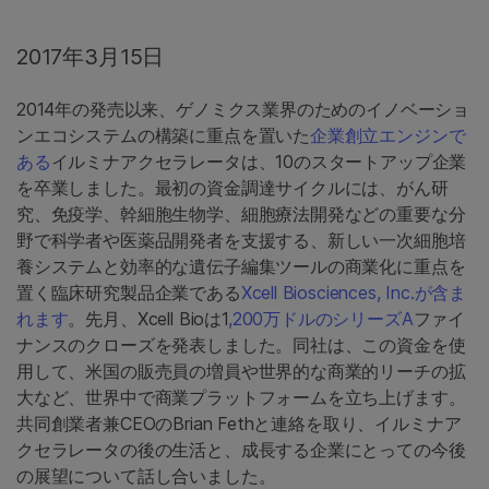
2017年3月15日
2014年の発売以来、ゲノミクス業界のためのイノベーショ
ンエコシステムの構築に重点を置いた
企業創立エンジンで
ある
イルミナアクセラレータは、10のスタートアップ企業
を卒業しました。最初の資金調達サイクルには、がん研
究、免疫学、幹細胞生物学、細胞療法開発などの重要な分
野で科学者や医薬品開発者を支援する、新しい一次細胞培
養システムと効率的な遺伝子編集ツールの商業化に重点を
置く臨床研究製品企業である
Xcell Biosciences, Inc.が含ま
れます
。先月、Xcell Bioは1
,200万ドルのシリーズA
ファイ
ナンスのクローズを発表しました。同社は、この資金を使
用して、米国の販売員の増員や世界的な商業的リーチの拡
大など、世界中で商業プラットフォームを立ち上げます。
共同創業者兼CEOのBrian Fethと連絡を取り、イルミナア
クセラレータの後の生活と、成長する企業にとっての今後
の展望について話し合いました。