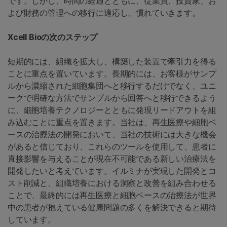
です。しかし、時間の経過とともに、従業員、投資家、お
よび財務の管理への移行に適応し、慣れていきます。
Xcell Bioの次のステップ
短期的には、組織を拡大し、構築した装置で牽引力を得る
ことに重点を置いています。長期的には、お客様がサンプ
ルから濃縮された細胞集団へと移行するだけでなく、ユニ
ークで明確な方法でサンプルから回答へと移行できるよう
に、細胞培養テクノロジーとともに発現リードアウトを組
み込むことに重点を置きます。当社は、再生医療や細胞ベ
ースの治療法の開発において、当社の技術には大きな機会
があると信じており、これらのツールを使用して、患者に
直接影響を与えることが現在不可能である新しい治療法を
開発したいと考えています。イルミナが実現した開発とコ
スト削減と、組織培養における洞察と改善を組み合わせる
ことで、最終的には再生医療と細胞ベースの治療法が世界
中の患者が抱えている健康問題の多くを解決できると期待
しています。