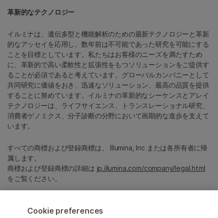
革新的なテクノロジー
イルミナは、遺伝多型と機能解析のための最新テクノロジーと革新
的なアッセイを応用し、数年前は不可能であった研究を可能にする
ことを目標としています。私たちはお客様のニーズを満たすため
に、革新的で高い柔軟性と拡張性をもつソリューションをご提供す
ることが必須であると考えています。グローバルカンパニーとして
共同研究に価値をおき、迅速なソリューション、最高の品質を提供
することに努めています。イルミナの革新的なシーケンスとアレイ
テクノロジーは、ライフサイエンス、トランスレーショナル研究、
消費者ゲノミクス、分子診断の分野において画期的な進歩を支えて
います。
すべての商標および登録商標は、 Illumina, Inc または各所有者に帰
属します。
商標および登録商標の詳細は
jp.illumina.com/company/legal.html
をご覧ください。
Cookie Management Center
Cookie preferences