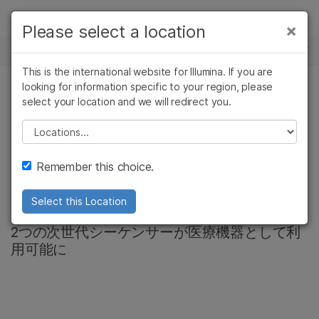
製品
×
Please select a location
×
お気に入りの分野を選択すると、関連性の
ニュースセンター
ソリューション
高いコンテンツへのリンクが表示されます:
This is the international website for Illumina. If you are
Skip to content
ラーニング
looking for information specific to your region, please
がん研究
臨床オンコロジー
select your location and we will redirect you.
微生物研究
生殖医学
MiSeq Dx システム
企業情報
農学研究
遺伝性および希少疾
Please select a location
複雑な疾患
患研究
日本で医療機器とし
サポート
Remember this choice.
ての届出を完了
お気に入りの分野を選択
Select this Location
2つの次世代シーケンサーが医療機器として利
用可能に